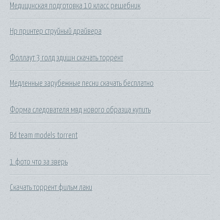
Медицинская подготовка 10 класс решебник
Hp принтер струйный драйвера
Фоллаут 3 голд эдишн скачать торрент
Медленные зарубежные песни скачать бесплатно
Форма следователя мвд нового образца купить
Bd team models torrent
1 фото что за зверь
Скачать торрент фильм лаки