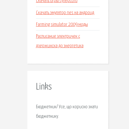
Скачать игры суперсити
Скачать эмулятор nes на андроид
Farming simulator 2009 моды
Расписание электричек с
дзержинска до энергетика
Links
Бюджетник/ Усе, що корисно знати
бюджетнику.