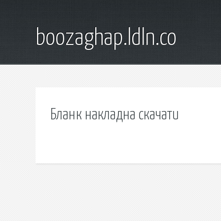
boozaghap.ldln.co
Бланк накладна скачати