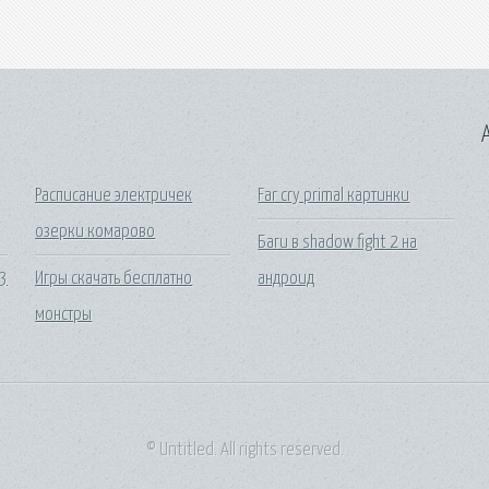
A
Расписание электричек
Far cry primal картинки
озерки комарово
Баги в shadow fight 2 на
53
Игры скачать бесплатно
андроид
монстры
© Untitled. All rights reserved.