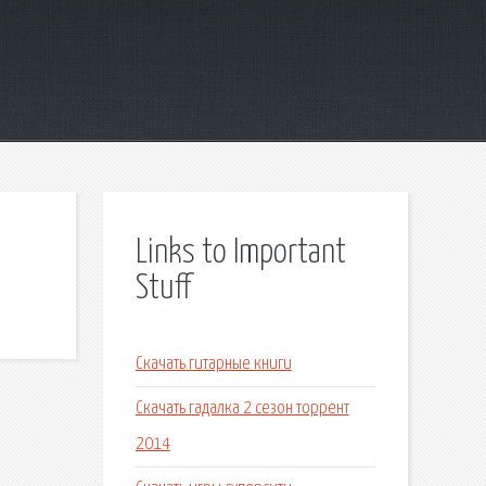
Links to Important
Stuff
Скачать гитарные книги
Скачать гадалка 2 сезон торрент
2014