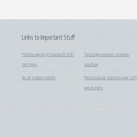
Links to Important Stuff
Читать книгу устиновой 100
Элизиум космос скачать
лет пути
альбом
Ас дс ривер плейт
Расписание электричек 10
км липяги