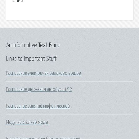
Links
An Informative Text Blurb
Links to Important Stuff
Расписание электричек балаково ершов
Расписание движения автобуса 152
Расписание занятий мифи г лесной
Моды на сталкер моды
Бассейны в омске альбатрос расписание