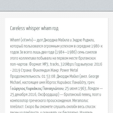
Careless whisper wham год
Wham! («Уэм!»)— дуэт Джорджа Майкла и Эндрю Риджли,
который пользовался огромным успехом в середине 1980-х
годов.За всего лишь два года (1984—1986) семь синглов
этого коллектива побывали на первом месте британских
поп-чартов. Формат: MP3, tracks, 320kbps Год выпуска: 2016
- 2019 Страна: Финляндия Жанр: Power Metal
Продолжительность: 01:53:08. Джордж Майкл (англ. George
Michael, настоящее имя Йо́ргос Кириа́кос Панайо́ту, греч.
Γεώργιος Kυριάκος Παναγιώτου; 25 июня 1963, Лондон —
25 декабря 2016, Оксфордшир) — британский певец, поэт и
композитор греческого происхождения. Мегаполис
плейлист. Скоро Вы сможете слушать онлайн весь список
песен из плейлиста, и скачивать их бесплатно. Искатель