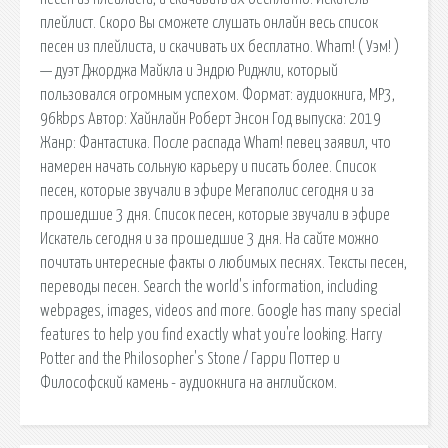
плейлист. Скоро Вы сможете слушать онлайн весь список
песен из плейлиста, и скачивать их бесплатно. Wham! ( Уэм! )
— дуэт Джорджа Майкла и Эндрю Риджли, который
пользовался огромным успехом. Формат: аудиокнига, MP3,
96kbps Автор: Хайнлайн Роберт Энсон Год выпуска: 2019
Жанр: Фантастика. После распада Wham! певец заявил, что
намерен начать сольную карьеру и писать более. Список
песен, которые звучали в эфире Мегаполис сегодня и за
прошедшие 3 дня. Список песен, которые звучали в эфире
Искатель сегодня и за прошедшие 3 дня. На сайте можно
почитать интересные факты о любимых песнях. Тексты песен,
переводы песен. Search the world's information, including
webpages, images, videos and more. Google has many special
features to help you find exactly what you're looking. Harry
Potter and the Philosopher's Stone / Гарри Поттер и
Философский камень - аудиокнига на английском.