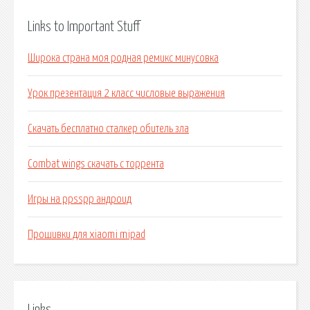
Links to Important Stuff
Широка страна моя родная ремикс минусовка
Урок презентация 2 класс числовые выражения
Скачать бесплатно сталкер обитель зла
Combat wings скачать с торрента
Игры на ppsspp андроид
Прошивки для xiaomi mipad