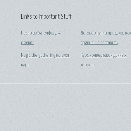
Links to Important Stuff
Песни из бателфилд 4
Договор купли продажи ка
скачать
правильно составить
Magic the gathering каталог
Курс конвертация данных
карт
торрент