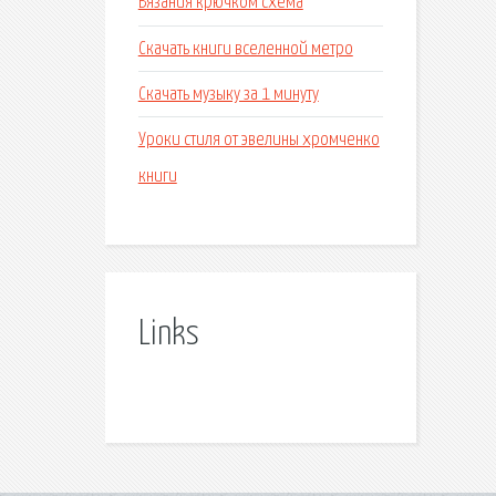
Вязания крючком схема
Скачать книги вселенной метро
Скачать музыку за 1 минуту
Уроки стиля от эвелины хромченко
книги
Links