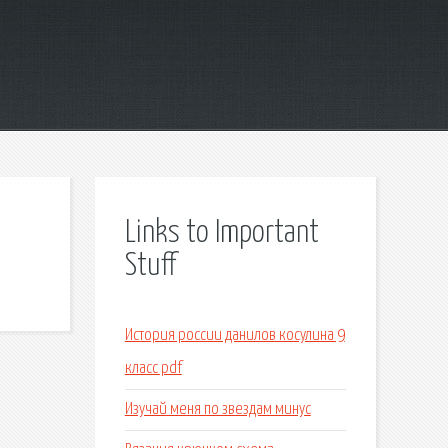
Links to Important
Stuff
История россии данилов косулина 9
класс pdf
Изучай меня по звездам минус