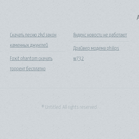
A
к
Скачать песню zkd закон
Яндекс новости не работают
каменных джунглей
Драйвер модема philips
Foxit phantom скачать
w732
торрент бесплатно
© Untitled. All rights reserved.