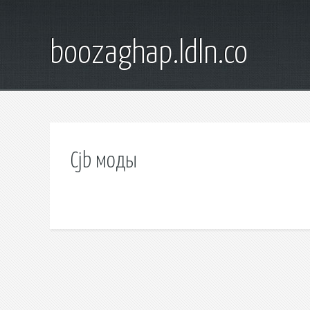
boozaghap.ldln.co
Cjb моды