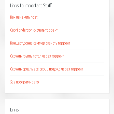
Links to Important Stuff
Как изменить host
Capri anderson скачать торрент
Концерт донна саммер скачать торрент
Скачать группу тотал через торрент
Скачать ариэль все серии подряд через торрент
Sas программа это
Links