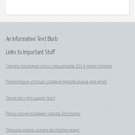
An Informative Text Blurb
Links to Important Stuff
Скачать последние серии смешариков 2014 через торрент
Презентация история создания мультфильмов для детей
Песня алсу про школу текст
Песни опиум проджект скачать бесплатно
Приходи сказка скачать бесплатно минус