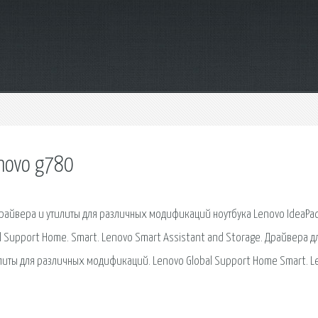
enovo g780
райвера и утилиты для различных модификаций ноутбука Lenovo IdeaPa
l Support Home. Smart. Lenovo Smart Assistant and Storage. Драйвера д
литы для различных модификаций. Lenovo Global Support Home Smart. L