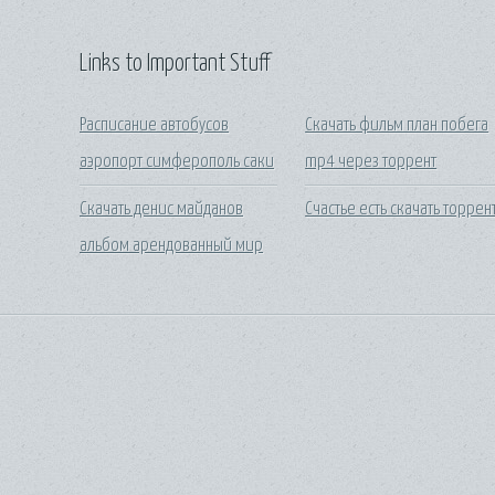
Links to Important Stuff
Расписание автобусов
Скачать фильм план побега
аэропорт симферополь саки
mp4 через торрент
Скачать денис майданов
Счастье есть скачать торрен
альбом арендованный мир