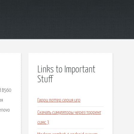
Links to Important
Stuff
d B560
ля
Гарри поттер серия игр
enovo
Скачать симуляторы через торрент
симс 3