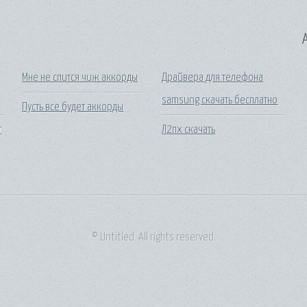
A
Мне не спится чиж аккорды
Драйвера для телефона
samsung скачать бесплатно
Пусть все будет аккорды
т
Л2пх скачать
© Untitled. All rights reserved.