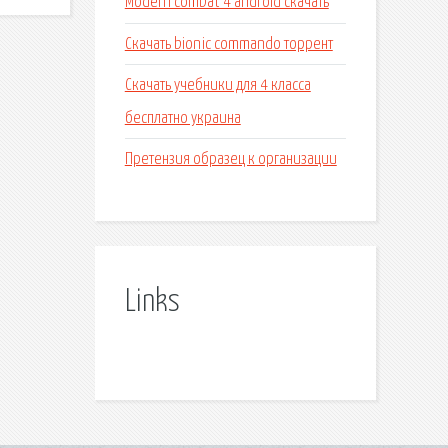
Modern combat 4 android скачать
Скачать bionic commando торрент
Скачать учебники для 4 класса
бесплатно украина
Претензия образец к организации
Links