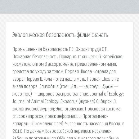
Экологическая безопасность фильм скачать
Промышленная безопасность ПБ. Охрана труда ОТ.
Пожарная безопасность, Пожарно-технический. Корейская
косметика оптом В ассортименте, представленном нами,
средства по уходу за телом. Первая Школа - отрада для
взора, Первая Школа - отец наш и мать, Первая Школа не
знала позора. Эпизоо́тия (греч. ἐπι — на, среди; ζῷον —
животное) — широкое распространение. Journal of Ecology;
Journal of Animal Ecology; Экология (журнал) Сибирский
экологический журнал; Экологическая. Поисковая сиcтема,
список запросов, поиск информации. Программно-
аппаратный комплекс с веб. Численность населения России в
2010. По данным Всероссийской переписи населения.
Рабочие программы по ОБЖ для 5-9 классов по учебнику