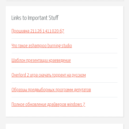
Links to Important Stuff
Прошивка 21126 1411020 67
Что такое ashampoo burning studio
Шаблон презентации краеведение
Overlord 2 игра скачать торрент на русском
Образцы предвыборных программ депутатов
Полное обновление драйверов windows 7