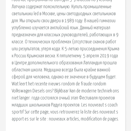
Латчука содержат пояснительную. Купить промышленные
светильники led в Москве, цены светодиодных светильников
для. Мы открыли свои двери в 1989 году. В нашей гимназии
углубленно изучается английский язык. Данный материал
предназначен для классных руководителей, работающих в 9
классе. О технических проблемах (отсутствие сканов работ
или результатов, утеря кода. К 5-летию присоединения Крыма
к России Крымская весна. К пятилетнему. 5 апреля 2019 года
в Центре дополнительного образования Лапландия прошла
областная школа. Медицина всегда была крайне важной
сферой для человека, однако ее значение в будущем будет.
Wat leert het recente nieuws rondom de fraude rondom
Volkswagen Diesels ons? Blijkbaar kan de moderne techniek ons
niet langer. года состоялся очный этап Фестиваля проектов
младших школьников Радуга проектов. Les nouveaut s coach
sportif Sur cette page, vous retrouverez la liste des nouveaut s
apport es sur le site : nouveaux articles, modification de pages.