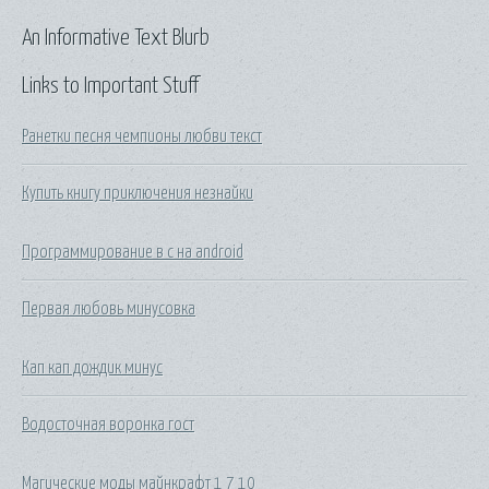
An Informative Text Blurb
Links to Important Stuff
Ранетки песня чемпионы любви текст
Купить книгу приключения незнайки
Программирование в c на android
Первая любовь минусовка
Кап кап дождик минус
Водосточная воронка гост
Магические моды майнкрафт 1 7 10