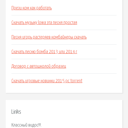
Прези ком как работать
Скачать музыку lowa эта песня простая
Песня игорь растеряев комбайнеры скачать
Скачать песню бомба 2013 или 2014 г
Договор с автошколой образец
Скачать игровые новинки 2015 pc torrent
Links
Классный видос!!!.