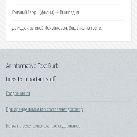
Грязный Гарри (фильм) — Википедия.
Демидюк Евгений Михайлович. Вишенка на торте.
An Informative Text Blurb
Links to Important Stuff
Гордон книги
При аренде жилья кто составляет договор
Битва на реке калка краткое содержание