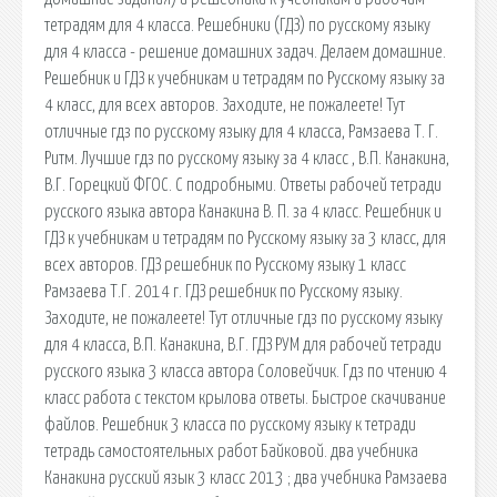
тетрадям для 4 класса. Решебники (ГДЗ) по русскому языку
для 4 класса - решение домашних задач. Делаем домашние.
Решебник и ГДЗ к учебникам и тетрадям по Русскому языку за
4 класс, для всех авторов. Заходите, не пожалеете! Тут
отличные гдз по русскому языку для 4 класса, Рамзаева Т. Г.
Ритм. Лучшие гдз по русскому языку за 4 класс , В.П. Канакина,
В.Г. Горецкий ФГОС. С подробными. Ответы рабочей тетради
русского языка автора Канакина В. П. за 4 класс. Решебник и
ГДЗ к учебникам и тетрадям по Русскому языку за 3 класс, для
всех авторов. ГДЗ решебник по Русскому языку 1 класс
Рамзаева Т.Г. 2014 г. ГДЗ решебник по Русскому языку.
Заходите, не пожалеете! Тут отличные гдз по русскому языку
для 4 класса, В.П. Канакина, В.Г. ГДЗ РУМ для рабочей тетради
русского языка 3 класса автора Соловейчик. Гдз по чтению 4
класс работа с текстом крылова ответы. Быстрое скачивание
файлов. Решебник 3 класса по русскому языку к тетради
тетрадь самостоятельных работ Байковой. два учебника
Канакина русский язык 3 класс 2013 ; два учебника Рамзаева