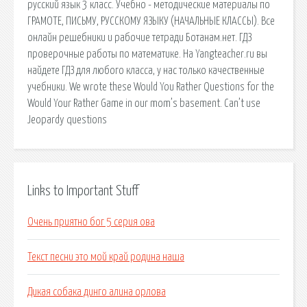
русский язык 3 класс. Учебно - методические материалы по
ГРАМОТЕ, ПИСЬМУ, РУССКОМУ ЯЗЫКУ (НАЧАЛЬНЫЕ КЛАССЫ). Все
онлайн решебники и рабочие тетради Ботанам.нет. ГДЗ
проверочные работы по математике. На Yangteacher.ru вы
найдете ГДЗ для любого класса, у нас только качественные
учебники. We wrote these Would You Rather Questions for the
Would Your Rather Game in our mom’s basement. Can’t use
Jeopardy questions
Links to Important Stuff
Очень приятно бог 5 серия ова
Текст песни это мой край родина наша
Дикая собака динго алина орлова