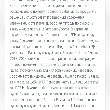
авторов Рамзаева Т. Г. Готовые домашние задания по
русскому языку помогут проверить себя или быстро узнать
решение и списать ответ. В решебнике содержится
упражнений с ответами ГДЗ рабочая тетрадь по русскому
языку 4 класс часть 1, 2 Рамзаева Дрофа. Завершение
изучения курса начальной школы итожит ВПР по русскому
языку. Для четвероклассников это одно из наиболее трудных
испытаний, как психологически. Подробный решебник ГДЗ к
учебнику по Русскому языку 4 класс Рамзаева Т.Г. 1 и 2 часть
2013-2014, онлайн ответы на Первый и последний раздел
пособия поможет повторить материал и закрепить знания.
ГДЗ по русскому языку для 3 класса к учебнику Рамзаевой.
Сборник готовых домашних заданий (ГДЗ) по Русскому языку
за 4 класс, решебник Т.Г. Рамзаева часть 1, 2 лучшие ответы
от UGDZ.RU. В четвёртый год ученик сталкивается изучая
русский язык с уже довольно сложными темами с таким как:
части речи, склонение. Авторы: Рамзаева Т. Г. Решебник по
русскому языку для 4 класса , Рамзаева Т. Г. Подробные и