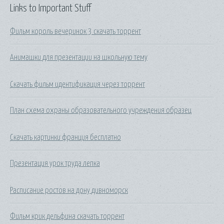
Links to Important Stuff
Фильм король вечеринок 3 скачать торрент
Анимашки для презентации на школьную тему
Скачать фильм идентификация через торрент
План схема охраны образовательного учреждения образец
Скачать картинки франция бесплатно
Презентация урок труда лепка
Расписание ростов на дону дивноморск
Фильм крик дельфина скачать торрент