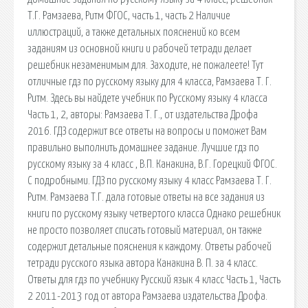
Т.Г. Рамзаева, Ритм ФГОС, часть 1, часть 2 Наличие
иллюстраций, а также детальных пояснений ко всем
заданиям из основной книги и рабочей тетради делает
решебник незаменимым для. Заходите, не пожалеете! Тут
отличные гдз по русскому языку для 4 класса, Рамзаева Т. Г.
Ритм. Здесь вы найдете учебник по Русскому языку 4 класса
Часть 1, 2, авторы: Рамзаева Т. Г., от издательства Дрофа
2016. ГДЗ содержит все ответы на вопросы и поможет Вам
правильно выполнить домашнее задание. Лучшие гдз по
русскому языку за 4 класс , В.П. Канакина, В.Г. Горецкий ФГОС.
С подробными. ГДЗ по русскому языку 4 класс Рамзаева Т. Г.
Ритм. Рамзаева Т.Г. дала готовые ответы на все задания из
книги по русскому языку четвертого класса Однако решебник
не просто позволяет списать готовый материал, он также
содержит детальные пояснения к каждому. Ответы рабочей
тетради русского языка автора Канакина В. П. за 4 класс.
Ответы для гдз по учебнику Русский язык 4 класс Часть 1, Часть
2 2011-2013 год от автора Рамзаева издательства Дрофа.