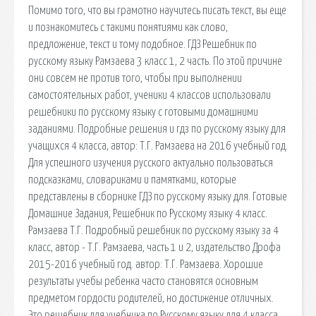
Помимо того, что вы грамотно научитесь писать текст, вы еще
и познакомитесь с такими понятиями как слово,
предложение, текст и тому подобное. ГДЗ Решебник по
русскому языку Рамзаева 3 класс 1, 2 часть. По этой причине
они совсем не против того, чтобы при выполнении
самостоятельных работ, ученики 4 классов использовали
решебники по русскому языку с готовыми домашними
заданиями. Подробные решения и гдз по русскому языку для
учащихся 4 класса, автор: Т.Г. Рамзаева на 2016 учебный год.
Для успешного изучения русского актуально пользоваться
подсказками, словариками и памятками, которые
представлены в сборнике ГДЗ по русскому языку для. Готовые
Домашние Задания, Решебник по Русскому языку 4 класс.
Рамзаева Т.Г. Подробный решебник по русскому языку за 4
класс, автор - Т.Г. Рамзаева, часть 1 и 2, издательство Дрофа
2015-2016 учебный год. автор: Т.Г. Рамзаева. Хорошие
результаты учебы ребенка часто становятся основным
предметом гордости родителей, но достижение отличных.
Это решебник для учебника по Русскому языку для 4 класса