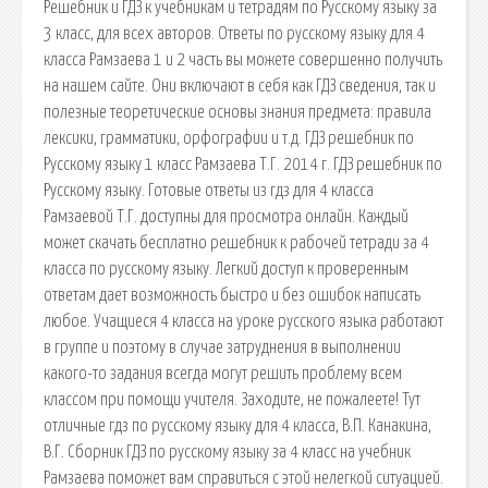
Решебник и ГДЗ к учебникам и тетрадям по Русскому языку за
3 класс, для всех авторов. Ответы по русскому языку для 4
класса Рамзаева 1 и 2 часть вы можете совершенно получить
на нашем сайте. Они включают в себя как ГДЗ сведения, так и
полезные теоретические основы знания предмета: правила
лексики, грамматики, орфографии и т.д. ГДЗ решебник по
Русскому языку 1 класс Рамзаева Т.Г. 2014 г. ГДЗ решебник по
Русскому языку. Готовые ответы из гдз для 4 класса
Рамзаевой Т.Г. доступны для просмотра онлайн. Каждый
может скачать бесплатно решебник к рабочей тетради за 4
класса по русскому языку. Легкий доступ к проверенным
ответам дает возможность быстро и без ошибок написать
любое. Учащиеся 4 класса на уроке русского языка работают
в группе и поэтому в случае затруднения в выполнении
какого-то задания всегда могут решить проблему всем
классом при помощи учителя. Заходите, не пожалеете! Тут
отличные гдз по русскому языку для 4 класса, В.П. Канакина,
В.Г. Сборник ГДЗ по русскому языку за 4 класс на учебник
Рамзаева поможет вам справиться с этой нелегкой ситуацией.