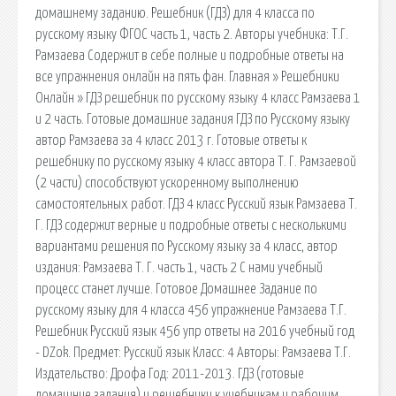
домашнему заданию. Решебник (ГДЗ) для 4 класса по
русскому языку ФГОС часть 1, часть 2. Авторы учебника: Т.Г.
Рамзаева Содержит в себе полные и подробные ответы на
все упражнения онлайн на пять фан. Главная » Решебники
Онлайн » ГДЗ решебник по русскому языку 4 класс Рамзаева 1
и 2 часть. Готовые домашние задания ГДЗ по Русскому языку
автор Рамзаева за 4 класс 2013 г. Готовые ответы к
решебнику по русскому языку 4 класс автора Т. Г. Рамзаевой
(2 части) способствуют ускоренному выполнению
самостоятельных работ. ГДЗ 4 класс Русский язык Рамзаева Т.
Г. ГДЗ содержит верные и подробные ответы с несколькими
вариантами решения по Русскому языку за 4 класс, автор
издания: Рамзаева Т. Г. часть 1, часть 2 С нами учебный
процесс станет лучше. Готовое Домашнее Задание по
русскому языку для 4 класса 456 упражнение Рамзаева Т.Г.
Решебник Русский язык 456 упр ответы на 2016 учебный год
- DZok. Предмет: Русский язык Класс: 4 Авторы: Рамзаева Т.Г.
Издательство: Дрофа Год: 2011-2013. ГДЗ (готовые
домашние задания) и решебники к учебникам и рабочим