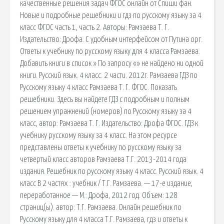
качественные решения задач ФГОС онлайн от Спиши фан.
Новые и подробные решебники и гдз по русскому языку за 4
класс ФГОС часть 1, часть 2. Авторы: Рамзаева Т. Г.
Издательство: Дрофа. С удобным интерфейсом от Путина орг.
Ответы к учебнику по русскому языку для 4 класса Рамзаева.
Добавить книги в список » По запросу «» не найдено ни одной
книги. Русский язык. 4 класс. 2 части. 2012г. Рамзаева ГДЗ по
Русскому языку 4 класс Рамзаева Т. Г. ФГОС. Показать
решебники. Здесь вы найдете ГДЗ с подробным и полным
решением упражнений (номеров) по Русскому языку за 4
класс, автор: Рамзаева Т. Г. Издательство: Дрофа ФГОС. ГДЗ к
учебнику русскому языку за 4 класс. На этом ресурсе
представлены ответы к учебнику по русскому языку за
четвертый класс авторов Рамзаева Т.Г. 2013-2014 года
издания. Решебник по русскому языку 4 класс. Русский язык. 4
класс В 2 частях : учебник / Т.Г. Рамзаева. — 17-е издание,
переработанное — М.: Дрофа, 2012 год. Объем: 128
страниц(ы). автор: Т.Г. Рамзаева. Онлайн решебник по
Русскому языку для 4 класса Т.Г. Рамзаева, гдз и ответы к