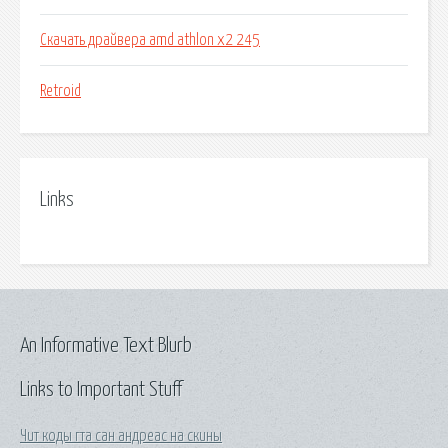
Скачать драйвера amd athlon x2 245
Retroid
Links
An Informative Text Blurb
Links to Important Stuff
Чит коды гта сан андреас на скины