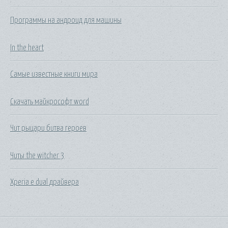
Программы на андроид для машины
In the heart
Самые известные книги мира
Скачать майкрософт word
Чит рыцари битва героев
Читы the witcher 3
Xperia e dual драйвера