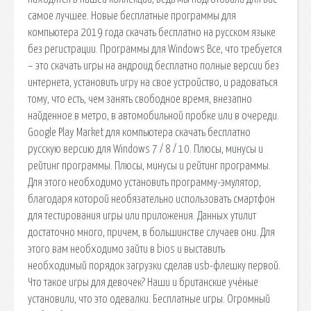
самое лучшее. Новые бесплатные программы для
компьютера 2019 года скачать бесплатно на русском языке
без регистрации. Программы для Windows Все, что требуется
– это скачать игры на андроид бесплатно полные версии без
интернета, установить игру на свое устройство, и радоваться
тому, что есть, чем занять свободное время, внезапно
найденное в метро, в автомобильной пробке или в очереди.
Google Play Market для компьютера скачать бесплатно
русскую версию для Windows 7 / 8 / 10. Плюсы, минусы и
рейтинг программы. Плюсы, минусы и рейтинг программы.
Для этого необходимо установить программу-эмулятор,
благодаря которой необязательно использовать смартфон
для тестирования игры или приложения. Данных утилит
достаточно много, причем, в большинстве случаев они. Для
этого вам необходимо зайти в bios и выставить
необходимый порядок загрузки сделав usb-флешку первой.
Что такое игры для девочек? Наши и британские учёные
установили, что это одевалки. Бесплатные игры. Огромный