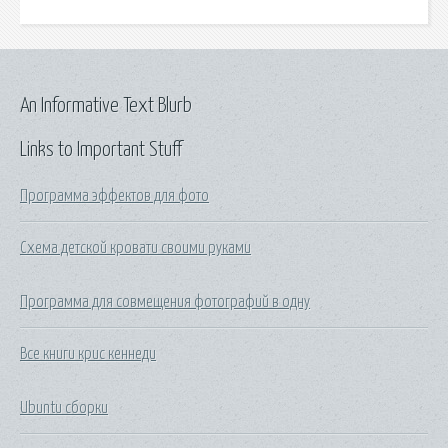
An Informative Text Blurb
Links to Important Stuff
Программа эффектов для фото
Схема детской кровати своими руками
Программа для совмещения фотографий в одну
Все книги крис кеннеди
Ubuntu сборки