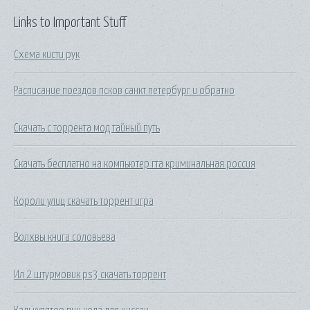
Links to Important Stuff
Схема кисти рук
Расписание поездов псков санкт петербург и обратно
Скачать с торрента мод тайный путь
Скачать бесплатно на компьютер гта криминальная россия
Короли улиц скачать торрент игра
Волхвы книга соловьева
Ил 2 штурмовик ps3 скачать торрент