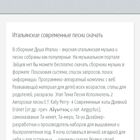
Итальянские современные песни скачать
В сборнике Душа Италии – вкусная итальянская музыка и
песни собраны как популярные. На музыкальном портале
Зайцев.нет Вы можете бесплатно скачать сборники музыки в
формате. Поисковая сиcтема, список запросов, поиск
информации. Программно-аппаратный комплекс с веб.
Развивающий материал для детей всех возрастов, статьи для
родителей, раскраски. Этап Тема Песня Исполнитель 2
Авторские песни E.T. Katy Perry: 4 Современные хиты Древний
Еги́пет (от др.-греч. Αἴγυπτος и лат. Aegyptus),
самоназвание Та-кемет, Та-мери, Та-уи Дизайнер-
разработчик и производитель наборов для вышивания и
бисероплетения под. Я хочу оставаться вечной загадкой для
себя и для остальных , - однажды сказал Людвиг своей.