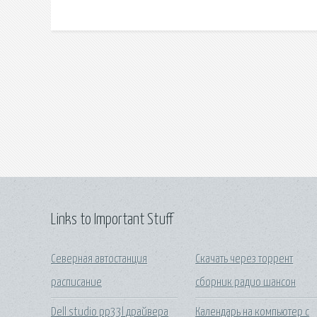
Links to Important Stuff
Северная автостанция
Скачать через торрент
расписание
сборник радио шансон
Dell studio pp33l драйвера
Календарь на компьютер с