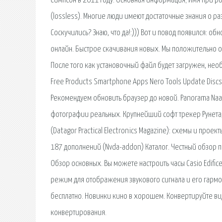
Симпсон в 2011 году: Основная информация; Имя при ро
(lossless). Многие люди имеют достаточные знания о р
Соскучились? Знаю, что да!:))) Вот и повод появился: о
онлайн. Быстрое скачивания новых. Мы положительно о
После того как установочный файл будет загружен, необ
Free Products Smartphone Apps Nero Tools Update Discs
Рекомендуем обновить браузер до новой. Panorama Naam
фотографии реальных. Крупнейший софт трекер Рунета, 
(Datagor Practical Electronics Magazine): схемы и проек
187 дополнений (Nvda-addon) Каталог. Честный обзор п
Обзор основных. Вы можете настроить часы Casio Edific
режим для отображения звукового сигнала и его гармо
бесплатно. Новинки кино в хорошем. Конвертируйте ви
конвертирования.