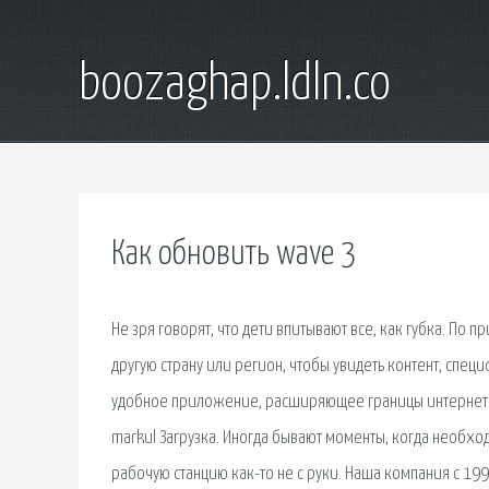
boozaghap.ldln.co
Как обновить wave 3
Не зря говорят, что дети впитывают все, как губка. П
другую страну или регион, чтобы увидеть контент, сп
удобное приложение, расширяющее границы интернет-об
markul Загрузка. Иногда бывают моменты, когда необхо
рабочую станцию как-то не с руки. Наша компания с 19