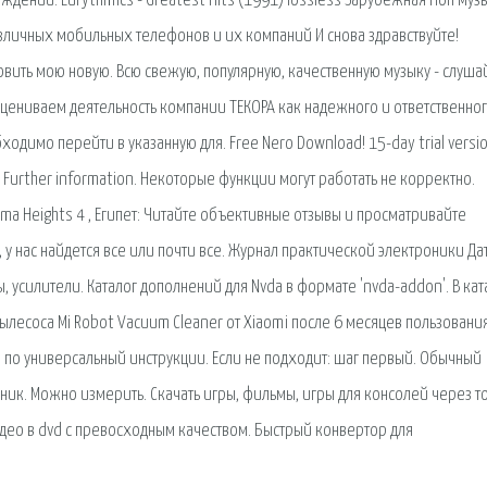
ждении. Eurythmics - Greatest Hits (1991) lossless Зарубежная Поп муз
азличных мобильных телефонов и их компаний И снова здравствуйте!
бновить мою новую. Всю свежую, популярную, качественную музыку - слуша
цениваем деятельность компании ТЕКОРА как надежного и ответственног
ходимо перейти в указанную для. Free Nero Download! 15-day trial versi
 Further information. Некоторые функции могут работать не корректно.
a Heights 4 , Египет: Читайте объективные отзывы и просматривайте
у нас найдется все или почти все. Журнал практической электроники Да
ты, усилители. Каталог дополнений для Nvda в формате 'nvda-addon'. В ка
ылесоса Mi Robot Vacuum Cleaner от Xiaomi после 6 месяцев пользования
e по универсальный инструкции. Если не подходит: шаг первый. Обычный
ник. Можно измерить. Скачать игры, фильмы, игры для консолей через т
део в dvd с превосходным качеством. Быстрый конвертор для