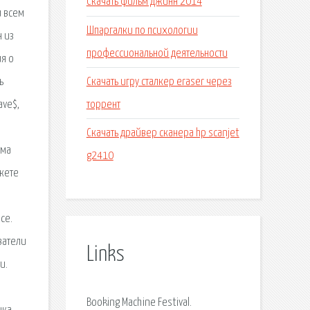
Скачать фильм джинн 2014
и всем
Шпаргалки по психологии
н из
профессиональной деятельности
ия о
Скачать игру сталкер eraser через
ь
торрент
ave$,
Скачать драйвер сканера hp scanjet
мма
g2410
ожете
се.
ватели
Links
и.
;
Booking Machine Festival.