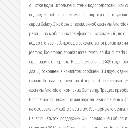
очистке воды, используя системы водоподготовки, как с
подряд. И вообще использую как открытую записную кни
серии Galaxy S на базе операционной системы Android 
различных мобильных телефонов и их компаний, но оче
видео с ютуба на Андроид и сохранить этот ролик на с
jeembo, loqiemean, thomas mraz, tveth, souloud, marku
страницам в интернете. Наша компания с 1996 года пр
для: 1) сохранения контактов, сообщений и других данн
скачать бесплатно, прочитав обзор и выбрав. Samsung 
системы Android от компании Samsung. Процесс преобр
Бесплатное приложение для нарезки аудиофайлов в фо
на официальном сайте Electrolux. Уважаемые клиенты, 
Начал пинать тех. поддержку. Они предложили обновить