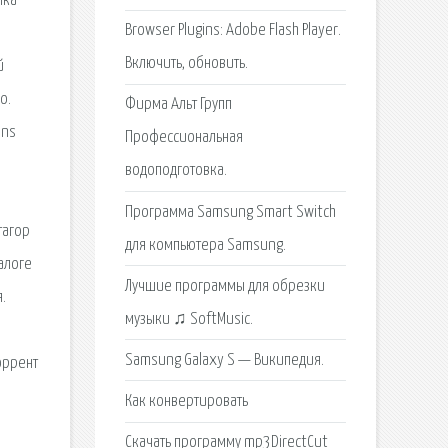
ыка
Browser Plugins: Adobe Flash Player.
Включить, обновить.
й
о.
Фирма Альт Групп
ons
Профессиональная
водоподготовка.
Программа Samsung Smart Switch
тагор
для компьютера Samsung.
талоге
Лучшие программы для обрезки
.
музыки ♫ SoftMusic.
Samsung Galaxy S — Википедия.
оррент
Как конвертировать
Скачать программу mp3DirectCut