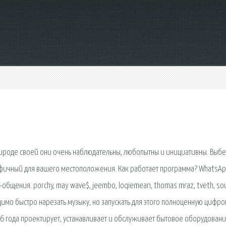
о природе своей они очень наблюдательны, любопытны и инициативны. Выб
ецифичный для вашего местоположения. Как работает программа? WhatsAp
щения. porchy, may wave$, jeembo, loqiemean, thomas mraz, tveth, so
димо быстро нарезать музыку, но запускать для этого полноценную цифр
96 года проектирует, устанавливает и обслуживает бытовое оборудовани