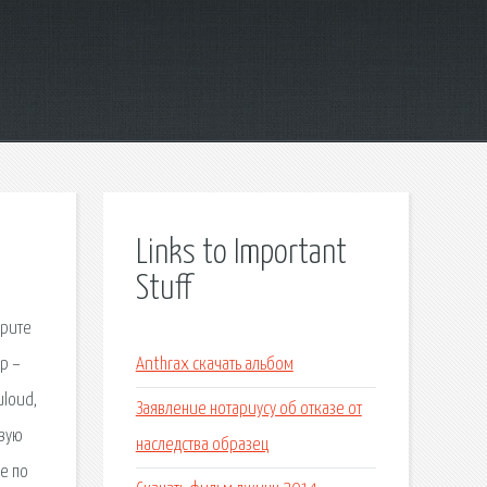
Links to Important
Stuff
ерите
p –
Anthrax скачать альбом
uloud,
Заявление нотариусу об отказе от
овую
наследства образец
е по