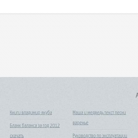
A
Книги владимир якуба
Маша и медведь текст песни
варенье
Бланк баланса за год 2012
скачать
Руководство по эксплуатации