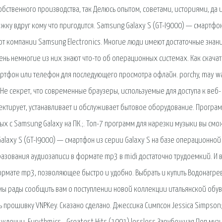
обственного производства, так Делюсь опытом, советами, историями, да 
жку вдруг кому что пригодится. Samsung Galaxy S (GT-I9000) — смартфо
от компании Samsung Electronics. Многие люди имеют достаточные знан
нь немногие из них знают что-то об операционных системах. Как скачат
мартфон или телефон для последующего просмотра офлайн. porchy, may w
l Не секрет, что современные браузеры, используемые для доступа к веб-
оектирует, устанавливает и обслуживает бытовое оборудование. Програ
ых с Samsung Galaxy на ПК.;. Топ-7 программ для нарезки музыки вы см
Galaxy S (GT-I9000) — смартфон из серии Galaxy S на базе операционной
азования аудиозаписи в формате mp3 в midi достаточно трудоемкий. И в
рмате mp3, позволяющее быстро и удобно. Выбрать и купить Водонагре
мы рады сообщить вам о поступлении новой коллекции итальянской обув
 прошивку VNPKey. Сказано сделано. Джессика Симпсон Jessica Simpson