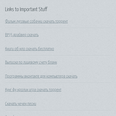
Links to Important Stuff
Фильм луговые собачки скачать торрент
Bt55 драйвер скачать
Книги об нло скачать бесплатно
Выписка по лицевому счету бланк
Программы вконтакте для компьютера скачать
Кунг фу кролик игра скачать торрент
Скачать чечен песни