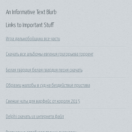
An Informative Text Blurb
Links to Important Stuff
Игра дальнобойщики все части
Скачать все альбомы евгения григорьева торрент
Белая гвардия белая гвардия песня скачать
Образец жалобы в суд на бездействие пристава
Свежие читы для варфейс от короля 2015
Delphi скачать из интернета файл