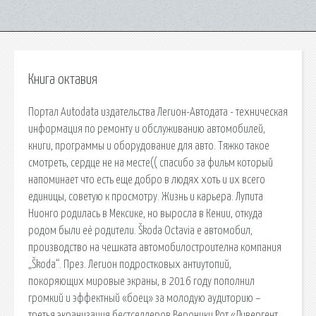
Книга октавия
Портал Autodata издательства Легион-Автодата - техническая
информация по ремонту и обслуживанию автомобилей,
книги, программы и оборудование для авто. Тяжко такое
смотреть, сердце не на месте(( спасибо за фильм который
напоминает что есть еще добро в людях хоть и их всего
единицы, советую к просмотру. Жизнь и карьера. Лупита
Нионго родилась в Мексике, но выросла в Кении, откуда
родом были её родители. Škoda Octavia е автомобил,
производство на чешката автомобилостроителна компания
„Škoda“. През. Легион подростковых антиутопий,
покоряющих мировые экраны, в 2016 году пополнил
громкий и эффектный «боец» за молодую аудиторию –
третья экранизация бестселлеров Вероники Рот «Дивергент,