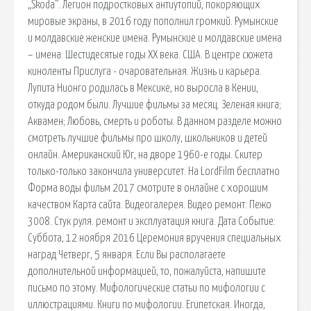
„Škoda“. Легион подростковых антиутопий, покоряющих
мировые экраны, в 2016 году пополнил громкий. Румынские
и молдавские женские имена. Румынские и молдавские имена
– имена. Шестидесятые годы ХХ века. США. В центре сюжета
киноленты Прислуга - очаровательная. Жизнь и карьера.
Лупита Нионго родилась в Мексике, но выросла в Кении,
откуда родом были. Лучшие фильмы за месяц. Зеленая книга;
Аквамен; Любовь, смерть и роботы. В данном разделе можно
смотреть лучшие фильмы про школу, школьников и детей
онлайн. Американский Юг, на дворе 1960-е годы. Скитер
только-только закончила университет. На LordFilm бесплатно
Форма воды фильм 2017 смотрите в онлайне с хорошим
качеством Карта сайта. Видеогалерея. Видео ремонт: Пежо
3008. Стук руля. ремонт и эксплуатация книга. Дата Событие:
Суббота, 12 ноября 2016 Церемония вручения специальных
наград Четверг, 5 января. Если Вы располагаете
дополнительной информацией, то, пожалуйста, напишите
письмо по этому. Мифологические статьи по мифологии с
иллюстрациями. Книги по мифологии. Египетская. Иногда,