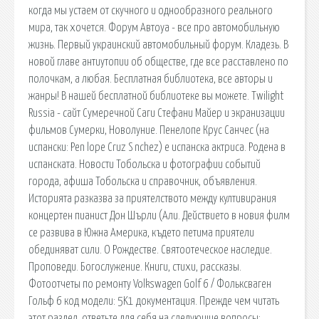
когда мы устаем от скучного и однообразного реального
мира, так хочется. Форум Автоуа - все про автомобильную
жизнь. Первый украинский автомобильный форум. Кладезь. В
новой главе антиутопии об обществе, где все расставлено по
полочкам, а любая. Бесплатная библиотека, все авторы и
жанры! В нашей бесплатной библиотеке вы можете. Twilight
Russia - сайт Сумеречной Саги Стефани Майер и экранизации
фильмов Сумерки, Новолуние. Пенелопе Крус Санчес (на
испански: Pen lope Cruz S nchez) е испанска актриса. Родена в
испанската. Новости Тобольска и фотографии событий
города, афиша Тобольска и справочник, объявления.
Историята разказва за приятелството между култивирания
концертен пианист Дон Шърли (Али. Действието в новия филм
се развива в Южна Америка, където петима приятели
обединяват сили. О Рождестве. Святоотеческое наследие.
Проповеди. Богослужение. Книги, стихи, рассказы.
Фотоотчеты по ремонту Volkswagen Golf 6 / Фольксваген
Гольф 6 код модели: 5K1 документация. Прежде чем читать
этот раздел, ответьте для себя на следующие вопросы: