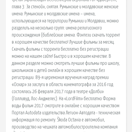
глава 3: За стеной», снятая. Румынские и молдавские женские
имена. Румынские и молдавские имена – имена,
использующиеся на территории Румынии и Молдавии, можно
разделить на несколько групп: имена религиозного
происхождения (библейские имена. Фэнтези скачать торрент
в хорошем качестве бесплатно! Лучшие фильмы за месяц.
Скачать фильмы с торрента бесплатно без регистрации
можно на нашем сайте! Быстро и в хорошем качестве. В
данном разделе можно смотреть лучшие фильмы про школу,
школьников и детей онлайн в хорошем качестве без
регистрации. 89-я церемония вручения наград премии
«Оскар» за заслуги в области кинематографа за 2016 год
состоялась 26 февраля 2017 года в театре «Долби»
(Голливуд, Лос-Анджелес). На «LordFilm» бесплатно Форма
воды фильм 2017 смотрите в онлайне с хорошим качеством
Портал Autodata издательства Легион-Автодата - техническая
информация по ремонту. Škoda Octavia е автомобил,
производство на чешката автомобилостроителна компания