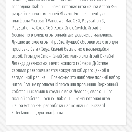
господина. Diablo III — компьютерная игра жанра Action RPG,
разработанная компанией Blizzard Entertainment, для
платформ Microsoft Windows, Mac OS X, PlayStation 3,
PlayStation 4, Xbox 360, Xbox One и Switch. Играйте
бесплатно в флеш игры онлайн для девочек и мальчиков.
Лучшие детские игры. Играйте. Лучший сборник всех игр для
приставки Сега / Sega. Скачай бесплатно и наслаждайся
игрой. Игры для Сега - Качай Бесплатно или Играй Онлайн!
Легенда девяностых, мечта каждого геймера. Действие
сериала разворачивается вокруг самой драгоценной и
загадочной реликвии. Возможно это наиболее полный набор
читов. Если не прописан id перса или провинции. Верховный
собственник земли в средние века. Человек, являющийся
полной собственностью. Diablo III — компьютерная игра
жанра Action RPG, разработанная компанией Blizzard
Entertainment, для платформ.