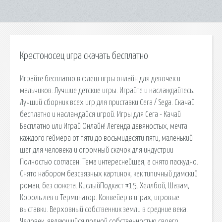
Крестоносец игра скачать бесплатно
Играйте бесплатно в флеш игры онлайн для девочек и
мальчиков. Лучшие детские игры. Играйте и наслаждайтесь.
Лучший сборник всех игр для приставки Сега / Sega. Скачай
бесплатно и наслаждайся игрой. Игры для Сега - Качай
Бесплатно или Играй Онлайн! Легенда девяностых, мечта
каждого геймера от пяти до восьмидесяти пяти, маленький
шаг для человека и огромный скачок для индустрии
Полностью согласен. Тема интереснейшая, а снято паскудно.
Снято набором безсвязных картинок, как типичный дамский
роман, без сюжета. КислыйПодкаст #15. Хеллбой, Шазам,
Король лев и Терминатор. Конвейер в играх, игровые
выставки. Верховный собственник земли в средние века.
Человек, являющийся полной собственностью своего