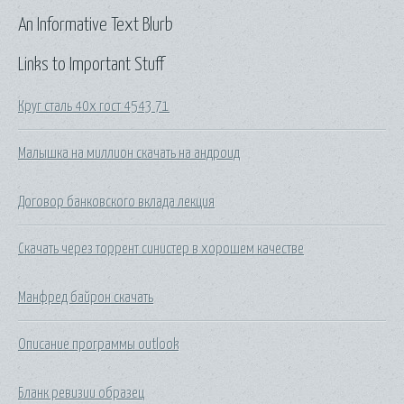
An Informative Text Blurb
Links to Important Stuff
Круг сталь 40х гост 4543 71
Малышка на миллион скачать на андроид
Договор банковского вклада лекция
Скачать через торрент синистер в хорошем качестве
Манфред байрон скачать
Описание программы outlook
Бланк ревизии образец