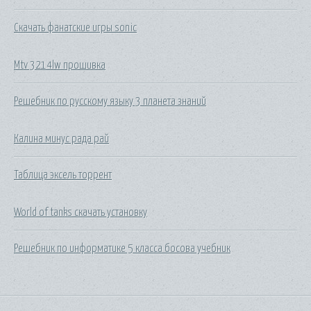
Скачать фанатские игры sonic
Mtv 3214lw прошивка
Решебник по русскому языку 3 планета знаний
Калина минус рада рай
Таблица эксель торрент
World of tanks скачать установку
Решебник по информатике 5 класса босова учебник