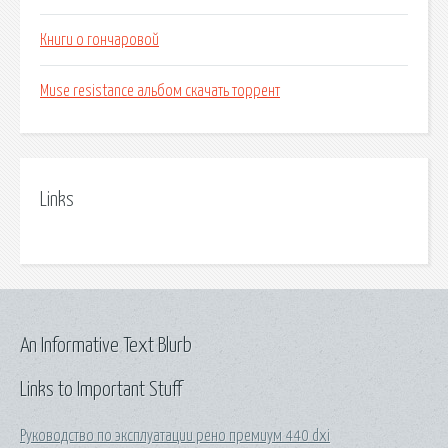
Книги о гончаровой
Muse resistance альбом скачать торрент
Links
An Informative Text Blurb
Links to Important Stuff
Руководство по эксплуатации рено премиум 440 dxi