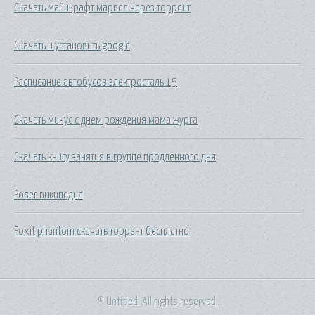
Скачать майнкрафт марвел через торрент
Скачать и установить google
Расписание автобусов электросталь 15
Скачать минус с днем рождения мама журга
Скачать книгу занятия в группе продленного дня
Poser википедия
Foxit phantom скачать торрент бесплатно
© Untitled. All rights reserved.