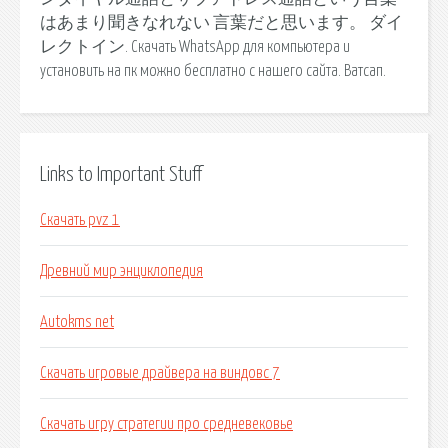
はあまり聞きなれない 言葉だと思います。 ダイ
レクトイン. Скачать WhatsApp для компьютера и
установить на пк можно бесплатно с нашего сайта. Ватсап.
Links to Important Stuff
Скачать pvz 1
Древний мир энциклопедия
Autokms net
Скачать игровые драйвера на виндовс 7
Скачать игру стратегии про средневековье