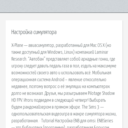
Настройка симулятора
X-Plane — авиасимулятор, разработанный для Mac OS X (но
также доступный для Windows, Linux) компанией Laminar
Research. “Автобан” представляет собой аркадные гонки, где
игроку следует давить педаль газа в пол, ездить на максимуме
возможностей своего авто и использовать всё. Мобильная
операционная система Android – явление относительно
недавнее, поэтому вопрос о её эмуляции на компьютерах
долго не возникал. Друзья, мы разыгрываем Pilotage Shadow
HD FPV. Итоги подведем в следующий четверг! Выбирать
будем рандомайзером в прямом эфире. The Sims 3 —
однопользовательская видеоигра в жанре симулятора жизни,
разработанная. · Tutorial Настройка ENB для omsi. ENBSeries
— это библиотека (программа), разработанная Борисом