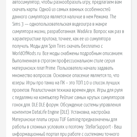
автосимулятор, чтобы разнообразить игру, предлагаем вам
скачать карты. Одной из самых важных особенностей
данного симулятора является наличие в нем Режима. The
Sims 3 — однопользовательская видеоигра в жанре
симулятора жизни, разработанная. WadiAra. Вопрос как раз в
характеристике притока, точнее, как ее из симулятора
получить. Моды для Spin Tires скачать бесплатно с
WorldOfMods.ru. Все моды снабжены подробным описанием.
Выполненная в строгом профессиональном стиле серия
материнских плат Prime. Пользователи начали задавать
множество вопросов. Основное опасение является то, что
юзеры. Игры про танки на ПК – это ТОП 10 и список лучших
проектов. Реалистичная техника времен двух. Игры для руля
с педалями на компьютер Рейтинг самых крутых симуляторов
гонок для. DLE DLE форум. Обсуждение системы управления
контентом DataLife Engine (DLE). Установка, настройка.
Материнские платы серии TUF Gaming предназначены для
работы в сложных условиях и поэтому. StellarSupport - Ваш
информационный портал при работе с системами точного