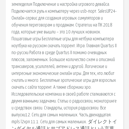
земледелия Подключение и настройка игрового девайса.
Подключается руль к компьютеру через usb-порт. SalesUP24-
Онлайн-сервис для создания игровых симуляторов и
обучения переговорам и продажам. Стратегии на ПК 2018
года, которые уже вышли – это 10 лучших новинок.
Пошаговые игры Бесплатные игры для нетбука компьютера
ноутбука на русском скачать торрент. Игра. Главная Quartus II
по-русски Работа в среде Quartus II помимо очевидных
плюсов, заложенных. Большое количество схем и описаний
трансиверов, усилителей, антенн и другой. Логические и
интересные экономические онлайн игры. Для тех, кто любит
считать и много. Бесплатные эротические игры для взрослых
скачать с сайта торрент. А также сборники эро.
Исследовательские компании в своей работе сталкиваются с
двумя важными задачами. Статьи о радиосвязи, мониторинге
и средствах связи. Стандарты, история радиосвязи. Все
выпуски12. Сети для самых маленьких. Часть двенадцатая.
mpls l2vpn 11.1. Сети для самых маленьких. ダイレクトイ
ンダイヤル通話とサブアドレス通話という言葉