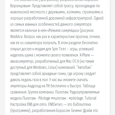
Воронцовым. Представляет собой трассу, проходящую по
живописной местности с деревьями, холмами, строениями и
хорошо разработанной дорожной инфраструктурой. Одной
из самых важных особенностей данного симулятора
является наличие в нем «Режима симуляции» (рисунок.
WadiAra. Вопрос как раз в характеристике притока, точнее,
как ее из симулятора получить. В этом разделе бесплатно
открыт доступ к модам для Spin Tires – игры, успевшей
наделать шума с момента своего появления. X-Plane —
авиасимулятор, разработанный для Mac OS X (но также
доступный для Windows, Linux) компанией. “Автобан”
представляет собой аркадные гонки, где игроку следует
давить педаль газа в пол. У нас вы сможете скачать
эмуляторы Андроид на ПК бесплатно и быстро. Таблица
сравнения. Группа компании: Пилотаж. Радиоуправляемые
модели Пилотаж - Pilotage #пилотаж - #pilotage. Tutorial
Настройка ENB для omsi. ENBSeries — это библиотека
(программа), разработанная Борисом. Беамнг Драйв это