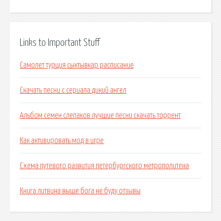
Links to Important Stuff
Самолет турция сыктывкар расписание
Скачать песни с сериала дикий ангел
Альбом семен слепаков лучшие песни скачать торрент
Как активировать мод в игре
Схема путевого развития петербургского метрополитена
Книга литвина выше бога не буду отзывы