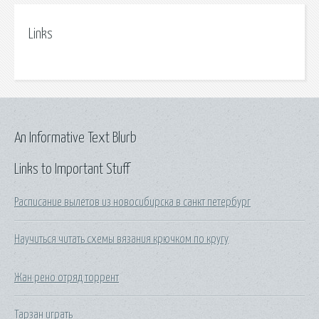
Links
An Informative Text Blurb
Links to Important Stuff
Расписание вылетов из новосибирска в санкт петербург
Научиться читать схемы вязания крючком по кругу
Жан рено отряд торрент
Тарзан играть