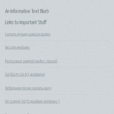
An Informative Text Blurb
Links to Important Stuff
Скачать музыку шансон видео
Igo для windows
Расписание занятий мифи г лесной
Ga h61m s2v b3 драйвера
Лебединая песня скачать книгу
Hp scanjet 4070 драйвер windows 7