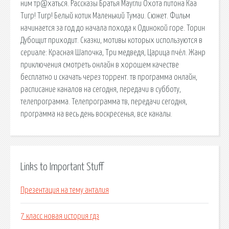
ним тр@хаться. Рассказы Братья Маугли Охота питона Каа
Тигр! Тигр! Белый котик Маленький Тумаи. Сюжет. Фильм
начинается за год до начала похода к Одинокой горе. Торин
Дубощит приходит. Сказки, мотивы которых используются в
сериале: Красная Шапочка, Три медведя, Царица пчёл. Жанр
приключения смотреть онлайн в хорошем качестве
бесплатно и скачать через торрент. тв программа онлайн,
расписание каналов на сегодня, передачи в субботу,
телепрограмма. Телепрограмма тв, передачи сегодня,
программа на весь день воскресенья, все каналы.
Links to Important Stuff
Презентация на тему анталия
7 класс новая история гдз