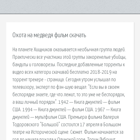
Охота на медведя фильм скачать
На планете Хищников оказывается необычная группа людей.
Практически все участники этой группы закоренелые убийцы,
бандиты и головорезы. Последние добавленные торренты к
видео всех категори скачивай бесплатно 2018-2019 на
торрент трекере - страница. Сегодня утром услышал по
телевизору, эксперт по фэн-шую вещал: "Если вы в своем
беспорядке знаете, где что лежит, то это уже не беспорядок,
а ваш личный порядок". 1942 — Книга джунглей — фильм
США. 1994 — Книга джунглей — фильм США. 1967 — Книга
джунглей — мультфильм США. Премьера фильма Валерия
Тодоровского "Большой" состоится 17 апреля в Большом
театре на Исторической сцене. Сюжет. Фильм начинается за
год до начала похода к Одинокой горе. Торин Дубощит