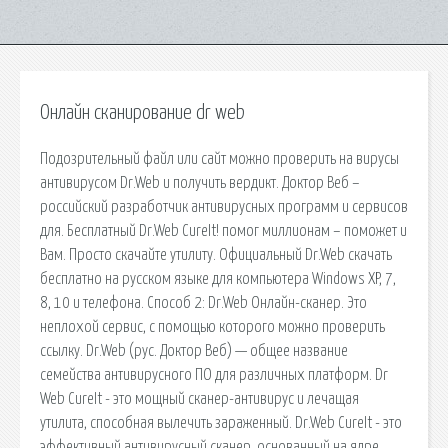
Онлайн сканирование dr web
Подозрительный файл или сайт можно проверить на вирусы
антивирусом Dr.Web и получить вердикт. Доктор Веб –
российский разработчик антивирусных программ и сервисов
для. Бесплатный Dr.Web CureIt! помог миллионам – поможет и
Вам. Просто скачайте утилиту. Официальный Dr.Web скачать
бесплатно на русском языке для компьютера Windows XP, 7,
8, 10 и телефона. Способ 2: Dr.Web Онлайн-сканер. Это
неплохой сервис, с помощью которого можно проверить
ссылку. Dr.Web (рус. Доктор Веб) — общее название
семейства антивирусного ПО для различных платформ. Dr
Web CureIt - это мощный сканер-антивирус и лечащая
утилита, способная вылечить зараженный. Dr.Web CureIt - это
эффективный антивирусный сканер, основанный на ядре