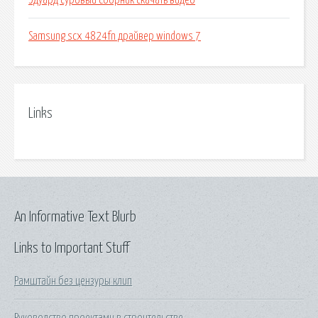
Эдуард суровый сборник скачать видео
Samsung scx 4824fn драйвер windows 7
Links
An Informative Text Blurb
Links to Important Stuff
Рамштайн без цензуры клип
Руководство проектами в строительстве