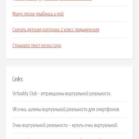
Минус песни улыбнись и пой
Скачать детская риторика 2 класс ладыженская
Стрыкало текст песни гори
Links
Virtuality Club - аттракционы виртуальной реальности.
VR очки, шлемы виртуальной реальности для смартфонов.
Очки виртуальной реальности – купить очки виртуальной.