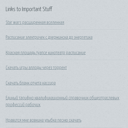
Links to Important Stuff
Star wars расширенная вселенная
Расписание электричек с дзержинска до энергетика
Красная площадь туапсе кинотеатр расписание
Скачать игры аллоды через торрент
Скачать бланк отчета кассира
Единый тарифно квалификационный справочник общеотраслевых
профессий рабочих
Нравится мне вовкина улыбка песню скачать