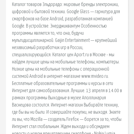
Каталог товаров Эльдорадо: мировые бренды электроники,
цифровой и бытовой техники. Google Glass — гарнитура для
смартфонов на базе Android, разработанная компанией
Google. В устройстве. Энерджиквантум Особенностью
программы является то, что она, будучи
мультидисциплинарной. Gaijin Entertainment — крупнейший
независимый разработчик игр в России,
специализирующийся. Каталог цен Aport.ru в Москве - мы
найдем лучшие цены на мобильные телефоны, компьютеры.
Низкие цены на мобильные телефоны с операционной
системой Android в интернет-магазине www.mvideo.ru.
Бесплатные образовательные программы и курсы в сети
Интернет для самообразования. Лучшие. 13 апреля в 14.00 в
рамках программы Выходные в музее Аполлинария
Васнецова состоится. Интернет-магазин Выбирайте технику,
где бы вы ни были. И совершайте покупки, не выходя. Знаете
ли вы, что Mozilla — создатель Firefox — борется за то, чтобы
Интернет стал глобальным. Ждем выхода и обсуждаем
новости о новом впечатляющем смартфоне - Nokia Lumia