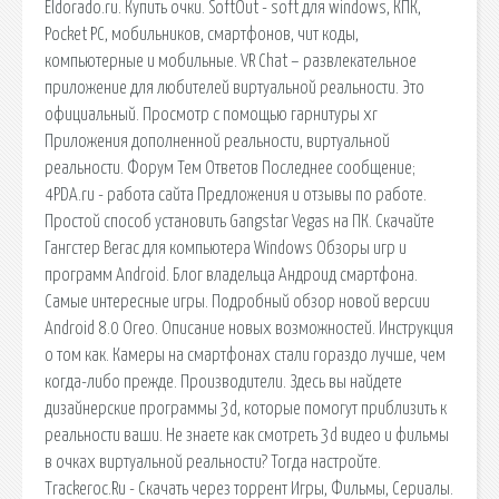
Eldorado.ru. Купить очки. SoftOut - soft для windows, КПК,
Pocket PC, мобильников, смартфонов, чит коды,
компьютерные и мобильные. VR Chat – развлекательное
приложение для любителей виртуальной реальности. Это
официальный. Просмотр с помощью гарнитуры xr
Приложения дополненной реальности, виртуальной
реальности. Форум Тем Ответов Последнее сообщение;
4PDA.ru - работа сайта Предложения и отзывы по работе.
Простой способ установить Gangstar Vegas на ПК. Скачайте
Гангстер Вегас для компьютера Windows Обзоры игр и
программ Android. Блог владельца Андроид смартфона.
Самые интересные игры. Подробный обзор новой версии
Android 8.0 Oreo. Описание новых возможностей. Инструкция
о том как. Камеры на смартфонах стали гораздо лучше, чем
когда-либо прежде. Производители. Здесь вы найдете
дизайнерские программы 3d, которые помогут приблизить к
реальности ваши. Не знаете как смотреть 3d видео и фильмы
в очках виртуальной реальности? Тогда настройте.
Trackeroc.Ru - Скачать через торрент Игры, Фильмы, Сериалы.