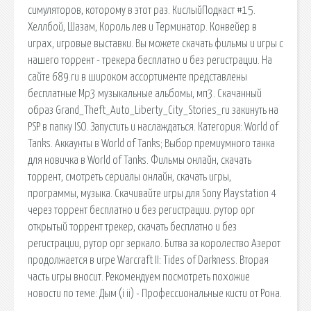
симуляторов, которому в этот раз. КислыйПодкаст #15.
Хеллбой, Шазам, Король лев и Терминатор. Конвейер в
играх, игровые выставки. Вы можете скачать фильмы и игры с
нашего торрент - трекера бесплатно и без регистрации. На
сайте 689.ru в широком ассортименте представлены
бесплатные Mp3 музыкальные альбомы, мп3. Скачанный
образ Grand_Theft_Auto_Liberty_City_Stories_ru закинуть на
PSP в папку ISO. Запустить и наслаждаться. Категория: World of
Tanks. Аккаунты в World of Tanks; Выбор премиумного танка
для новичка в World of Tanks. Фильмы онлайн, скачать
торрент, смотреть сериалы онлайн, скачать игры,
программы, музыка. Скачивайте игры для Sony Playstation 4
через торрент бесплатно и без регистрации. рутор орг
открытый торрент трекер, скачать бесплатно и без
регистрации, рутор орг зеркало. Битва за королество Азерот
продолжается в игре Warcraft II: Tides of Darkness. Вторая
часть игры вносит. Рекомендуем посмотреть похожие
новости по теме: Дым (i ii) - Профессиональные кисти от Рона.