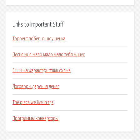
Links to Important Stuff
Торрент побег из шоушенка
Песня мне мало мало мало тебя минус
С1 112а характеристики схема
Договоры дарения денег
The place we live in гдз
Программы конверторы