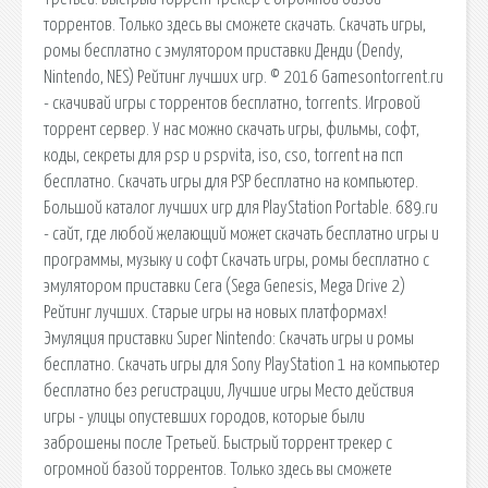
торрентов. Только здесь вы сможете скачать. Скачать игры,
ромы бесплатно с эмулятором приставки Денди (Dendy,
Nintendo, NES) Рейтинг лучших игр. © 2016 Gamesontorrent.ru
- скачивай игры с торрентов бесплатно, torrents. Игровой
торрент сервер. У нас можно скачать игры, фильмы, софт,
коды, секреты для psp и pspvita, iso, cso, torrent на псп
бесплатно. Скачать игры для PSP бесплатно на компьютер.
Большой каталог лучших игр для PlayStation Portable. 689.ru
- сайт, где любой желающий может скачать бесплатно игры и
программы, музыку и софт Скачать игры, ромы бесплатно с
эмулятором приставки Сега (Sega Genesis, Mega Drive 2)
Рейтинг лучших. Старые игры на новых платформах!
Эмуляция приставки Super Nintendo: Скачать игры и ромы
бесплатно. Скачать игры для Sony PlayStation 1 на компьютер
бесплатно без регистрации, Лучшие игры Место действия
игры - улицы опустевших городов, которые были
заброшены после Третьей. Быстрый торрент трекер с
огромной базой торрентов. Только здесь вы сможете