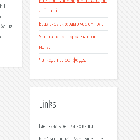
Игра с большим миром и свободой
 ИП
действий
е
Башлачев аккорды в чистом поле
аблица
Уитни хьюстон королева ночи
с
минус
Чит коды на лефт фо дед
Links
Где скачать бесплатно книги
Кройка и шитьё - Рукоделие - Где