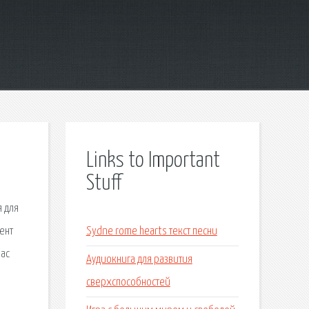
Links to Important
Stuff
я для
ент
Sydne rome hearts текст песни
час
Аудиокнига для развития
сверхспособностей