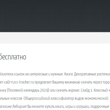
 бесплатно
- библиотека ссылок на интересные и нужные. Книга: Декоративные растени
ет-сайт russ-tracker.ru предлагает Вашему вниманию скачать через торр
ику (Посевной календарь 2019) или скачать журнал. Слайд 1. Классный 
альных классов. Общероссийский классификатор видов экономической
-магазине Лабиринт Вы можете купить книги, игры и игрушки, подарочные