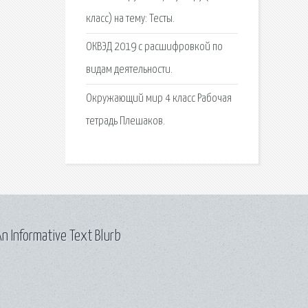
класс) на тему: Тесты.
ОКВЭД 2019 с расшифровкой по
видам деятельности.
Окружающий мир 4 класс Рабочая
тетрадь Плешаков.
n Informative Text Blurb