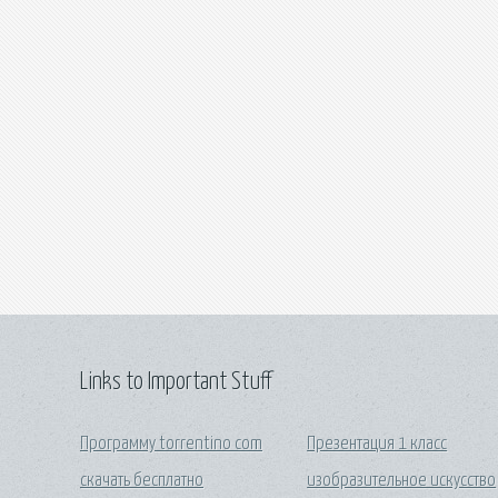
Links to Important Stuff
Программу torrentino com
Презентация 1 класс
скачать бесплатно
изобразительное искусство