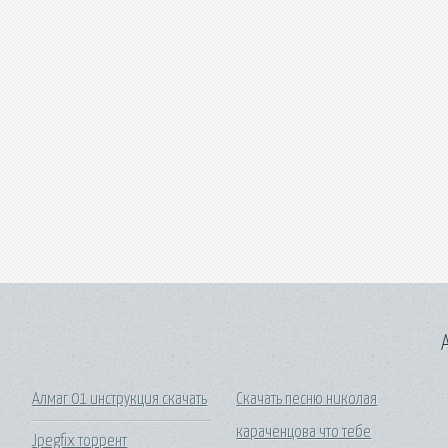
A
Алмаг 01 инструкция скачать
Скачать песню николая
караченцова что тебе
Jpegfix торрент