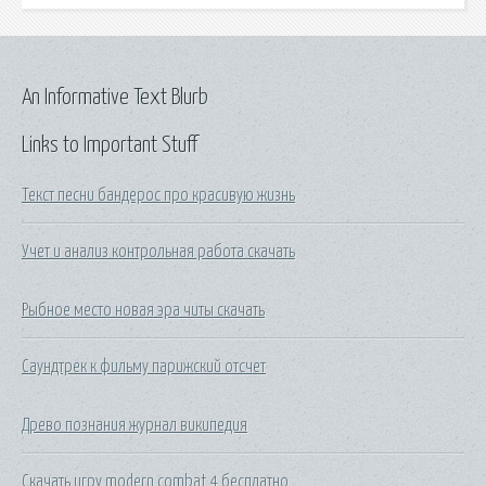
An Informative Text Blurb
Links to Important Stuff
Текст песни бандерос про красивую жизнь
Учет и анализ контрольная работа скачать
Рыбное место новая эра читы скачать
Саундтрек к фильму парижский отсчет
Древо познания журнал википедия
Скачать игру modern combat 4 бесплатно