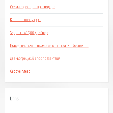
Схема аэропорта краснодара
Книга тонино гуэрра
Sapphire x1300 драйвер
Поведенческая психология книги скачать бесплатно
Давньогрецький епос презентація
Groove плеер
Links