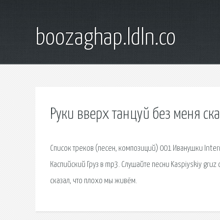
boozaghap.ldln.co
Руки вверх танцуй без меня ск
Список треков (песен, композиций) 001 Иванушки Intern
Каспийский Груз в mp3. Слушайте песни Kaspiyskiy gruz 
сказал, что плохо мы живём.