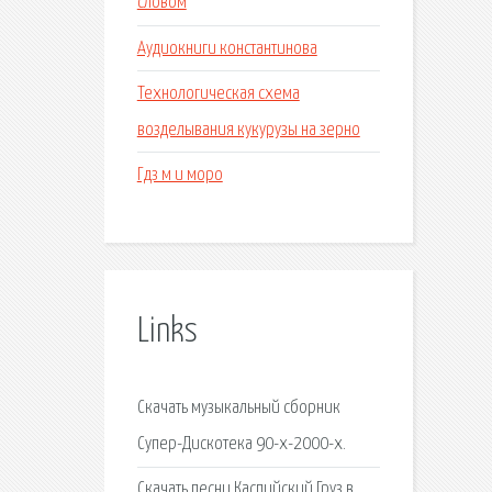
словом
Аудиокниги константинова
Технологическая схема
возделывания кукурузы на зерно
Гдз м и моро
Links
Скачать музыкальный сборник
Супер-Дискотека 90-х-2000-х.
Скачать песни Каспийский Груз в