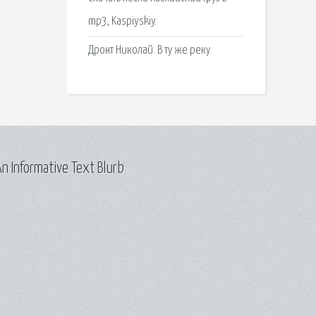
mp3, Kaspiyskiy.
Дронт Николай. В ту же реку.
n Informative Text Blurb