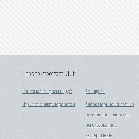
Links to Important Stuff
Комсомольск фильм 1938
Леница ян
Игры псп скачать торрентом
Лабораторные животные
разведение содержание
использование в
эксперименте