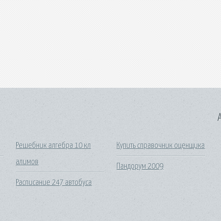
A
Решебник алгебра 10 кл
Купить справочник оценщика
алимов
Пандoрум 2009
Расписание 247 автобуса