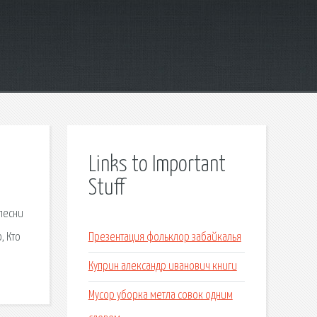
Links to Important
Stuff
 песни
, Кто
Презентация фольклор забайкалья
Куприн александр иванович книги
Мусор уборка метла совок одним