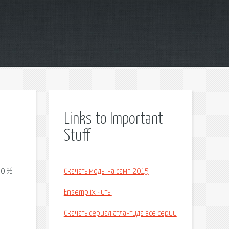
Links to Important
Stuff
 0 %
Скачать моды на самп 2015
Ensemplix читы
а
Скачать сериал атлантида все серии