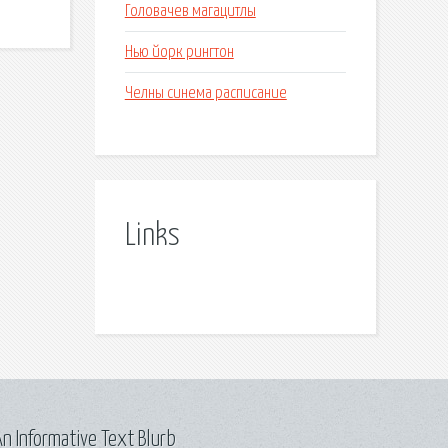
Головачев магацитлы
Нью йорк рингтон
Челны синема расписание
Links
n Informative Text Blurb