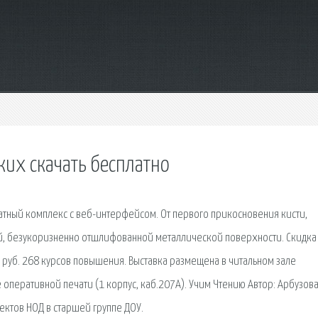
ких скачать бесплатно
тный комплекс с веб-интерфейсом. От первого прикосновения кисти,
й, безукоризненно отшлифованной металлической поверхности. Скидка
руб. 268 курсов повышения. Выставка размещена в читальном зале
е оперативной печати (1 корпус, каб.207А). Учим Чтению Автор: Арбузов
ектов НОД в старшей группе ДОУ.