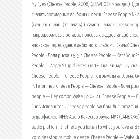
My Eyes (Cheese People, 2008) (zZAVHOZz молодец). (до
скачать популярные альбомы и песни Cheese People №20
(слушать онлайн) (скачать). С самого начала Cheese P
напрашивались в ротации попсовых радиостанций Chees
японское переиздание дебютного альбома. Скачай Chees
People - Доля риска. 03:52. Cheese People — Eats Your P
People — Angry Stupid Faces. 03:18. Скачать музыку, с
Cheese People — Cheese People. Год выхода альбома. Ск
Patefon.net! Cheese People — Cheese People - Доля рис
people — Нey comon Wake up 02:21. Cheese People — O.M.
Funk Исполнитель: Cheese people Альбом: Дискография 
аудиофайлов: MPEG Audio Качество звука: MP3 (LAME3.98
audio platform that lets you listen to what you love and
your desktop or mobile device. Cheese People — Wake U