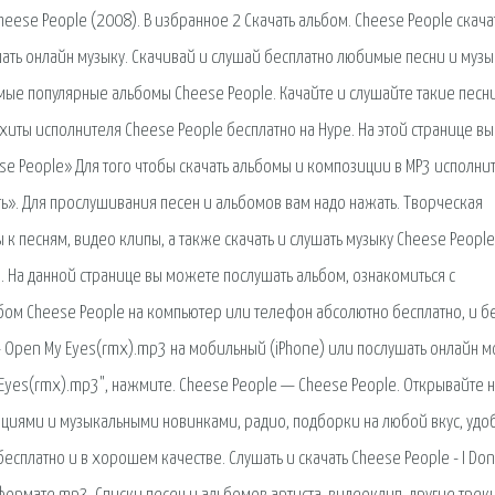
heese People (2008). В избранное 2 Скачать альбом. Cheese People скача
шать онлайн музыку. Скачивай и слушай бесплатно любимые песни и музы
мые популярные альбомы Cheese People. Качайте и слушайте такие песни
 хиты исполнителя Cheese People бесплатно на Нуре. На этой странице вы
e People» Для того чтобы скачать альбомы и композиции в MP3 исполни
ть». Для прослушивания песен и альбомов вам надо нажать. Творческая
 к песням, видео клипы, а также скачать и слушать музыку Cheese People
н. На данной странице вы можете послушать альбом, ознакомиться с
бом Cheese People на компьютер или телефон абсолютно бесплатно, и б
 - Open My Eyes(rmx).mp3 на мобильный (iPhone) или послушать онлайн 
My Eyes(rmx).mp3", нажмите. Cheese People — Cheese People. Открывайте 
циями и музыкальными новинками, радио, подборки на любой вкус, удо
платно и в хорошем качестве. Слушать и скачать Cheese People - I Don