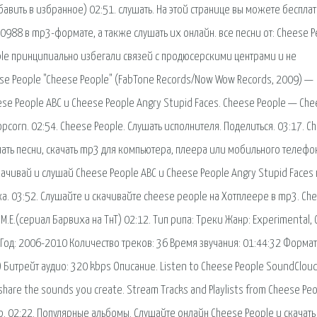
бавить в избранное) 02:51. слушать. На этой странице вы можете беспла
988 в mp3-формате, а также слушать их онлайн. все песни от: Cheese P
eople принципиально избегали связей с продюсерскими центрами и не
e People "Cheese People" (FabTone Records/Now Wow Records, 2009) —
e People ABC и Cheese People Angry Stupid Faces. Cheese People — Ch
opcorn. 02:54. Cheese People. Слушать исполнителя. Поделиться. 03:17. C
качать песни, скачать mp3 для компьютера, плеера или мобильного телефо
ачивай и слушай Cheese People ABC и Cheese People Angry Stupid Faces 
ка. 03:52. Слушайте и скачивайте cheese people на Хотплеере в mp3. Ch
E.(сериал Барвиха на ТнТ) 02:12. Тип рипа: Треки Жанр: Experimental, C
Год: 2006-2010 Количество треков: 36 Время звучания: 01:44:32 Формат
) Битрейт аудио: 320 kbps Описание. Listen to Cheese People SoundCloud
 share the sounds you create. Stream Tracks and Playlists from Cheese Pe
p. 02:22. Популярные альбомы. Слушайте онлайн Cheese People и скачать