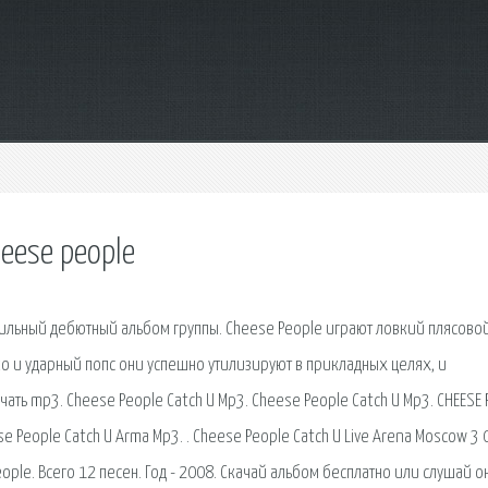
heese people
цильный дебютный альбом группы. Cheese People играют ловкий плясово
о и ударный попс они успешно утилизируют в прикладных целях, и
ать mp3. Cheese People Catch U Mp3. Cheese People Catch U Mp3. CHEESE 
se People Catch U Arma Mp3. . Cheese People Catch U Live Arena Moscow 3 
ople. Всего 12 песен. Год - 2008. Скачай альбом бесплатно или слушай о