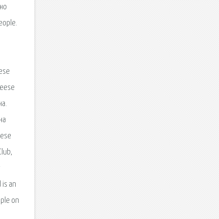
тно
eople.
eese
heese
на.
на
eese
lub,
 is an
ople on