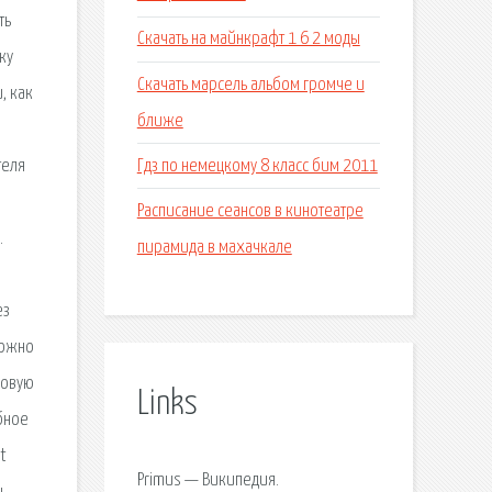
ть
Скачать на майнкрафт 1 6 2 моды
ку
Скачать марсель альбом громче и
, как
ближе
Гдз по немецкому 8 класс бим 2011
теля
Расписание сеансов в кинотеатре
.
пирамида в махачкале
ез
можно
новую
Links
бное
t
Primus — Википедия.