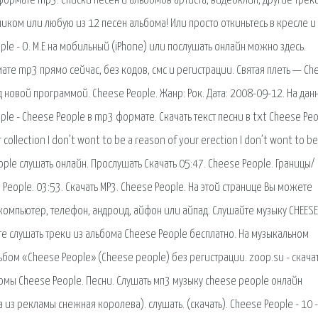
 формате mp3. Списки песен и альбомов артиста, видеоклип, другие треки
ликом или любую из 12 песен альбома! Или просто откиньтесь в кресле и
ple - О. М.Е на мобильный (iPhone) или послушать онлайн можно здесь.
ате mp3 прямо сейчас, без кодов, смс и регистрации. Святая плеть — Ch
ад новой программой. Cheese People. Жанр: Рок. Дата: 2008-09-12. На дан
le - Cheese People в mp3 формате. Скачать текст песни в txt Cheese Peo
ur collection I don’t wont to be a reason of your erection I don’t wont to b
eople слушать онлайн. Прослушать Скачать 05:47. Cheese People. Границы/
People. 03:53. Скачать MP3. Cheese People. На этой странице Вы можете
 компьютер, телефон, андроид, айфон или айпад. Слушайте музыку CHEESE
те слушать треки из альбома Cheese People бесплатно. На музыкальном
бом «Cheese People» (Cheese people) без регистрации. zoop.su - скача
бомы Cheese People. Песни. Слушать мп3 музыку cheese people онлайн
 из рекламы снежная королева). слушать. (скачать). Cheese People - 10 