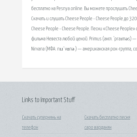
бесплатно на Pesnya.online. Вы можете прослушать Che
Скачать и слушать Cheese People - Cheese People до 320
Cheese People - Cheese People. Песни «Cheese People» 
фильма Невеста любой ценой. Primus (англ. 'praɪməs) —
Nirvana (МФА: nɪɹˈvɑnə ) — американская рок-группа, с
Links to Important Stuff
Скачать супернянь на
Скачать бесплатно песня
телефон
саро варданян