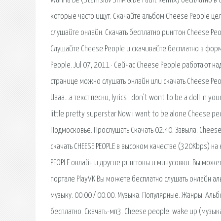
Wanna Be (Stanislav Shik & De Fault Remix) бесплатно в
которые часто ищут. Скачайте альбом Cheese People це
слушайте онлайн. Cкачать бесплатно рингтон Cheese Peo
Слушайте Cheese People и скачивайте бесплатно в форм
People. Jul 07, 2011 · Сейчас Cheese People работают н
странице можно слушать онлайн или скачать Cheese Peop
Uaaa…a текст песни, lyrics I don’t wont to be a doll in yo
little pretty superstar Now i want to be alone Cheese p
Подмосковье. Прослушать Скачать 02:40. Завыла. Cheese 
скачать CHEESE PEOPLE в высоком качестве (320Kbps) на
PEOPLE онлайн и другие рингтоны и минусовки. Вы може
портале PlayVK Вы можете бесплатно слушать онлайн аль
музыку. 00:00 / 00:00. Музыка. Популярные. Жанры. Аль
бесплатно. Скачать-мп3. Cheese people. wake up (музыка