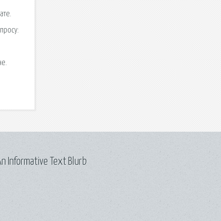
ате.
просу:
не.
n Informative Text Blurb