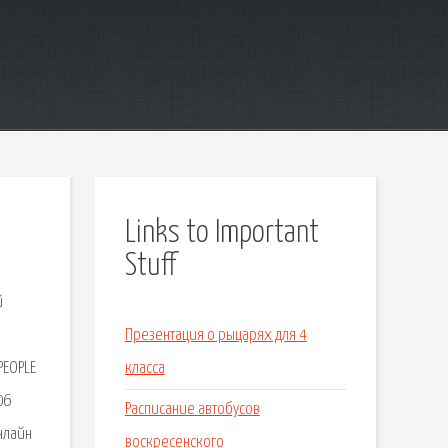
Links to Important
Stuff
й
Презентация о рыцарях для 4
PEOPLE
класса
06
Расписание автобусов
нлайн
воскресенского