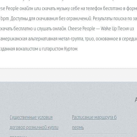
ese People онайлн или скачать музыку себе на телефон бесплтано в форм
 bpm. Доступны для скачивания без ограничений. Результаты поиска по за
скачать бесплатно и слушать онлайн. Cheese People — Wake Up Песня из
 американская альтернативная метал-группа, трио, основанное в середи
озданная вокалистом и гитаристом Куртом.
A
Существенные условия
Расписание маршрута 6
договор розничной купли
пермь