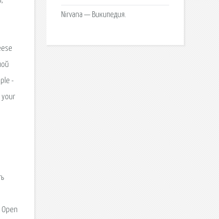
,
Nirvana — Википедия.
eese
ной
ple -
e your
ть
- Open