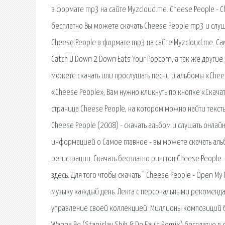
в формате mp3 на сайте Myzcloud.me. Cheese People - C
бесплатно Вы можете скачать Cheese People mp3 и слу
Cheese People в формате mp3 на сайте Myzcloud.me. Са
Catch U Down 2 Down Eats Your Popcorn, а так же другие
можете скачать или прослушать песни и альбомы «Chees
«Cheese People», Вам нужно кликнуть по кнопке «Скача
страница Cheese People, на котором можно найти тексты
Cheese People (2008) - скачать альбом и слушать онлай
информацией о Самое главное - вы можете скачать аль
регистрации. Cкачать бесплатно рингтон Cheese People
здесь. Для того чтобы скачать " Cheese People - Open 
музыку каждый день. Лента с персональными рекоменда
управление своей коллекцией. Миллионы композиций бес