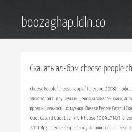
boozaghap.ldln.co
Скачать альбом cheese people c
Cheese People "Cheese People" (Снегири, 2008) — офи
электропоп с игрушечным женским вокалом; фанк, диск
провинциальности их музыка. Cheese People Catch U Скач
Quot Catch U Quot Live In Park House 30 09 17 Mp3. Chee
2011 Mp3. Cheese People Candy Исполнитель - Cheese Pe