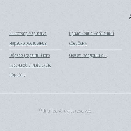
A
Кинотеатр мариэль в
Приложение мобильный
марьино расписание
сбербанк
Образец гарантийного
Скачать зоодомино 2
письма об оплате счета
образец
© Untitled. All rights reserved.