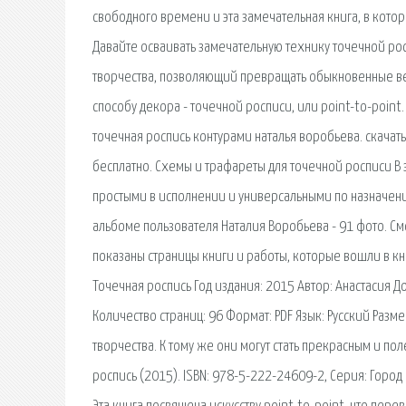
свободного времени и эта замечательная книга, в котор
Давайте осваивать замечательную технику точечной росп
творчества, позволяющий превращать обыкновенные в
способу декора - точечной росписи, или point-to-point.
точечная роспись контурами наталья воробьева. скачать
бесплатно. Схемы и трафареты для точечной росписи В
простыми в исполнении и универсальными по назначени
альбоме пользователя Наталия Воробьева - 91 фото. Смо
показаны страницы книги и работы, которые вошли в кни
Точечная роспись Год издания: 2015 Автор: Анастасия 
Количество страниц: 96 Формат: PDF Язык: Русский Разме
творчества. К тому же они могут стать прекрасным и п
роспись (2015). ISBN: 978-5-222-24609-2, Серия: Горо