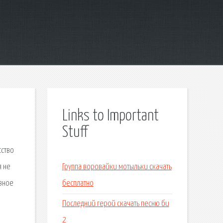
Links to Important
Stuff
сство
я не
Группа воровайки мотыльки скачать
авное
бесплатно
Последний герой скачать песню би
2