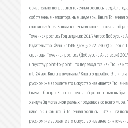
обязательно понравится точечная роспись, ведь благода
собственные неповторимые шедевры. Книга Точечная рос
счастливая!nbs. Вышла в свет моя книга по точечной ро
Точечная роспись Год издания: 2015 Автор: Добрусина 
Издательство: Феникс ISBN: 978-5-222-24609-2 Серия: 
страницы. Точечная роспись (Добрусина Анастасия) 201
искусству point-to-point, что переводится как "точка к 
mb 24 авг. Книги и журналы / Книги о дизайне. Эта книга
русском же варианте это искусство называется "точечна
Скачать быстро. Книги по точечной росписи: как выбра
хендмейд магазинов разных продавцов со всего мира. 
наценок и комиссий. Точечная роспись — Эта книга посвя
русском же варианте это искусство называется «точечна