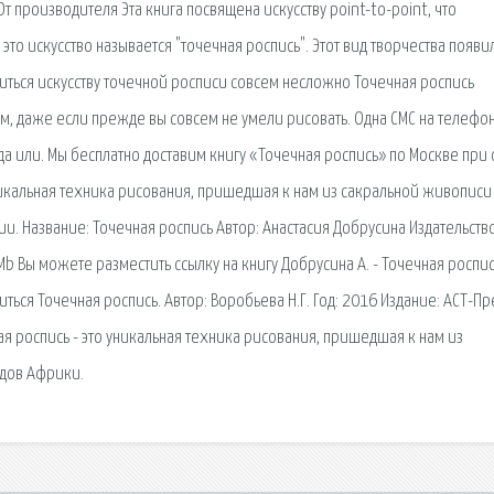
т производителя Эта книга посвящена искусству point-to-point, что
 это искусство называется "точечная роспись". Этот вид творчества появи
читься искусству точечной росписи совсем несложно Точечная роспись
, даже если прежде вы совсем не умели рисовать. Одна СМС на телефон
сегда или. Мы бесплатно доставим книгу «Точечная роспись» по Москве пр
уникальная техника рисования, пришедшая к нам из сакральной живописи
. Название: Точечная роспись Автор: Анастасия Добрусина Издательство
Mb Вы можете разместить ссылку на книгу Добрусина А. - Точечная роспис
ься Точечная роспись. Автор: Воробьева Н.Г. Год: 2016 Издание: АСТ-Пр
ая роспись - это уникальная техника рисования, пришедшая к нам из
дов Африки.