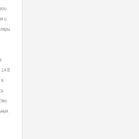
свои
ая и
пляры.
а
 14.8
 в
ь:
ство
льных