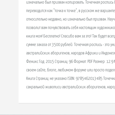
изначально был призван копировать. Точечная роспись О
переводится как "точка к точке", в русском же варианте
относительно недавно, но изначально был призван. Нау
позволит вам почувствовать себя настоящим художником
книга моя! Бесплатно! Спасибо вам за это! Так будет в
сумме заказа от 3500 рублей. Точечная роспись - это 
австралийских аборигенов, народов Африки и Индонезии
Феникс Год: 2015 Страниц: 96 Формат: PDF Размер: 12.9 
своем сайте, блоге, любимом форуме или просто поделит
Книга Страниц: не указано ISBN: 9785462013485 Точечн
сакральной живописи австралийских аборигенов, наро