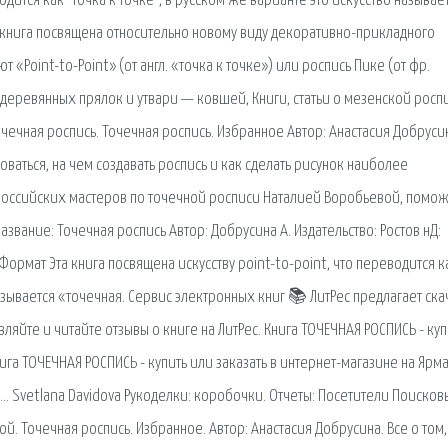
одится как "точка к точке", в русском же варианте это искусство называет
а книга посвящена относительно новому виду декоративно-прикладного
т «Point-to-Point» (от англ. «точка к точке») или роспись Пике (от фр.
 деревянных прялок и утвари — ковшей, Книги, статьи о мезенской роспи
чечная роспись. Точечная роспись. Избранное Автор: Анастасия Добруси
оваться, на чем создавать роспись и как сделать рисунок наиболее
 российских мастеров по точечной росписи Наталией Воробьевой, помо
звание: Точечная роспись Автор: Добрусина А. Издательство: Ростов нД:
Формат Эта книга посвящена искусству point-to-point, что переводится к
называется «точечная. Сервис электронных книг 📚 ЛитРес предлагает ска
авляйте и читайте отзывы о книге на ЛитРес. Книга ТОЧЕЧНАЯ РОСПИСЬ - куп
ига ТОЧЕЧНАЯ РОСПИСЬ - купить или заказать в интернет-магазине на Ярм
… Svetlana Davidova Рукоделки: коробочки. Отчеты: Посетители Поисков
ой. Точечная роспись. Избранное. Автор: Анастасия Добрусина. Все о том