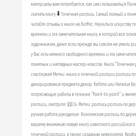
материалы вам потребуются, как ими пользоваться Посмо
скачать книгу 🠳 Точечная роспись. Самый полный и поня
читайте отзывы о книге на ЛитРес. Научиться искусству
времени и эта замечательная книга, в которой все осн
художником, даже если прежде вы совсем не умели рисо
у Вас есть немного свободного времени и эта замечате
понятных и наглядных мастер-классов. Книга "Точечная 
счастливая! Метки: книга о точечной росписи роспись 
декорирования предмета декор. Keltma или Наталия Вор
потрясающие работы в технике "Point-to-point" и являе
росписи, смотрите ЗДЕСЬ. Метки: роспись роспись по де
ручная работа рукоделие. Хохломская роспись по дере
вашему вниманию новую книгу известного российского
точечной росписи, а также созданию невероятно. Books