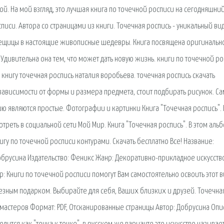
ой. На мой взгляд, это лучшая книга по точечной росписи на сегодняшний
иси. Автора со страницами из книги. Точечная роспись - уникальный ви
ещицы в настоящие живописные шедевры. Книга посвящена оригинальн
 Удивительна она тем, что может дать новую жизнь. книги по точечной ро
 книгу точечная роспись наталия воробьева. точечная роспись скачать
 зависимости от формы и размера предмета, стоит подбирать рисунок. С
ю являются простые. Фотографии и картинки Книга "Точечная роспись". 
треть в социальной сети Мой Мир. Книга "Точечная роспись". В этом аль
гу по точечной росписи контурами. Скачать бесплатно Все! Название:
Добрусина Издательство: Феникс Жанр: Декоративно-прикладное искусств
р: Книги по точечной росписи помогут Вам самостоятельно освоить этот 
олезным подарком. Выбирайте для себя, Ваших близких и друзей. Точечна
д мастеров Формат: PDF, Отсканированные страницы Автор: Добрусина Опи