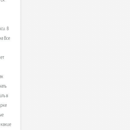
ся.
си. В
на Все
жет
ак
чать
ить в
арке
ые
, какие