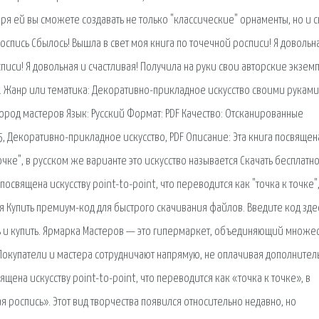
ря ей вы сможете создавать не только "классические" орнаменты, но и 
пись Сбылось! Вышла в свет моя книга по точечной росписи! Я довольн
списи! Я довольная и счастливая! Получила на руки свои авторские экзем
А. Жанр или тематика: Декоративно-прикладное искусство своими руками
Город мастеров Язык: Русский Формат: PDF Качество: Отсканированные
5, Декоративно-прикладное искусство, PDF Описание: Эта книга посвящен
точке", в русском же варианте это искусство называется Скачать бесплатно
 посвящена искусству point-to-point, что переводится как "точка к точке",
я Купить премиум-код для быстрого скачивания файлов. Введите код здес
ть и купить. Ярмарка Мастеров — это гипермаркет, объединяющий множе
Покупатели и мастера сотрудничают напрямую, не оплачивая дополните
щена искусству point-to-point, что переводится как «точка к точке», в
я роспись». Этот вид творчества появился относительно недавно, но