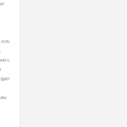
ает
, если
,
ьная и
я
оздает
тивы
м