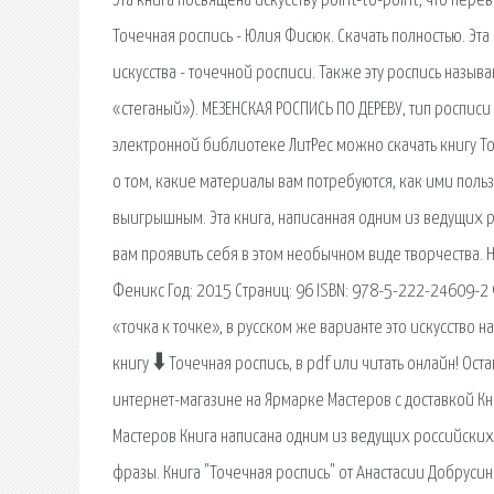
Эта книга посвящена искусству point-to-point, что перев
Точечная роспись - Юлия Фисюк. Скачать полностью. Эт
искусства - точечной росписи. Также эту роспись называю
«стеганый»). МЕЗЕНСКАЯ РОСПИСЬ ПО ДЕРЕВУ, тип росписи
электронной библиотеке ЛитРес можно скачать книгу То
о том, какие материалы вам потребуются, как ими польз
выигрышным. Эта книга, написанная одним из ведущих
вам проявить себя в этом необычном виде творчества. На
Феникс Год: 2015 Страниц: 96 ISBN: 978-5-222-24609-2 
«точка к точке», в русском же варианте это искусство 
книгу 🠳 Точечная роспись, в pdf или читать онлайн! Ост
интернет-магазине на Ярмарке Мастеров с доставкой Кн
Мастеров Книга написана одним из ведущих российских
фразы. Книга "Точечная роспись" от Анастасии Добрусин