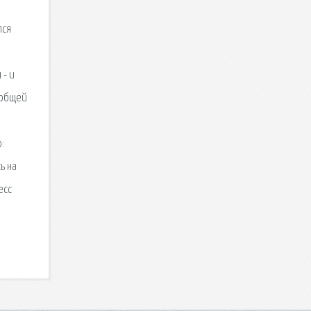
лся
 - и
и общей
:
ь на
есс