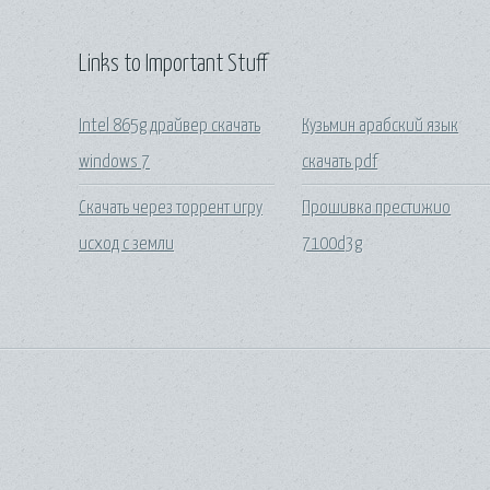
Links to Important Stuff
Intel 865g драйвер скачать
Кузьмин арабский язык
windows 7
скачать pdf
Скачать через торрент игру
Прошивка престижио
исход с земли
7100d3g