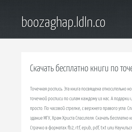
boozaghap.ldln.co
Скачать бесплатно книги по то
Точечная роспись. Эта книга посвящена относительно но
точечной росписи по силам каждому из нас. А подарки 
просто. По часовой стрелке, с верхнего правого угла: 
здание МГУ, Храм Христа Спасителя. Скачать бесплатно 
Страчко в форматах fb2, rtf, epub, pdf, txt или Научить