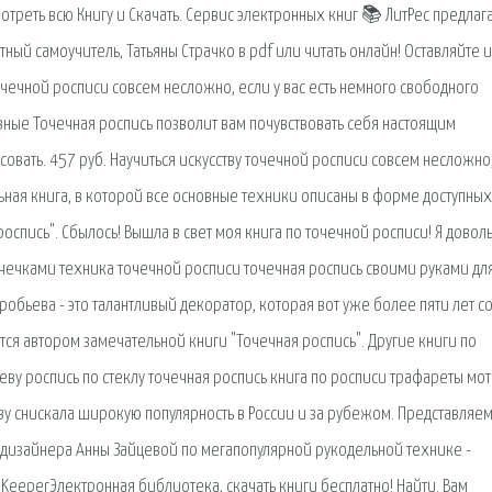
треть всю Книгу и Скачать. Сервис электронных книг 📚 ЛитРес предлаг
тный самоучитель, Татьяны Страчко в pdf или читать онлайн! Оставляйте и
 точечной росписи совсем несложно, если у вас есть немного свободного
овные Точечная роспись позволит вам почувствовать себя настоящим
вать. 457 руб. Научиться искусству точечной росписи совсем несложно
льная книга, в которой все основные техники описаны в форме доступных
роспись". Сбылось! Вышла в свет моя книга по точечной росписи! Я довол
точечками техника точечной росписи точечная роспись своими руками дл
обьева - это талантливый декоратор, которая вот уже более пяти лет с
тся автором замечательной книги "Точечная роспись". Другие книги по
реву роспись по стеклу точечная роспись книга по росписи трафареты мо
ву снискала широкую популярность в России и за рубежом. Представляе
 дизайнера Анны Зайцевой по мегапопулярной рукодельной технике -
KeeperЭлектронная библиотека, скачать книги бесплатно! Найти. Вам