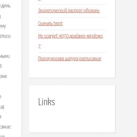
 день.
Экологический паспорт образец
д
Скачать tmnt
ому
Hp scanjet 4070 драйвер windows
списи.
7
амыми
Поезд москва шатура расписание
В
боме
о
Links
вид
я
сание: