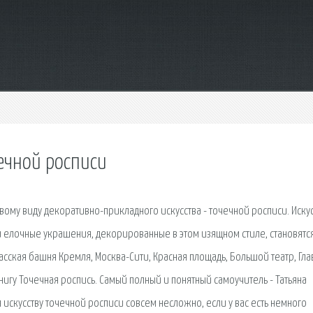
чечной росписи
вому виду декоративно-прикладного искусства - точечной росписи. Иску
и елочные украшения, декорированные в этом изящном стиле, становятс
Спасская башня Кремля, Москва-Сити, Красная площадь, Большой театр, Гл
книгу Точечная роспись. Самый полный и понятный самоучитель - Татьяна
ся искусству точечной росписи совсем несложно, если у вас есть немного