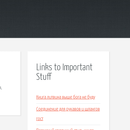
Links to Important
Stuff
в,
Книга литвина выше бога не буду
Соединение для рукавов и шлангов
гост