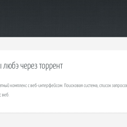
ы любэ через торрент
тный комплекс с веб-интерфейсом. Поисковая сиcтема, список запросо
 веб.