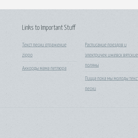
Links to Important Stuff
Текст песни отражение
Расписание поездов и
zippo
электричек ижевск вятски
поляны
Аккорды мама петлюра
Пицца пока мы молоды текс
песни