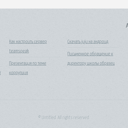
A
Как настроить сервер
Скачать juju на андроид
е
teamspeak
Письменное обращение к
Презентация по теме
директору школы образец
т
коррупция
© Untitled. All rights reserved.