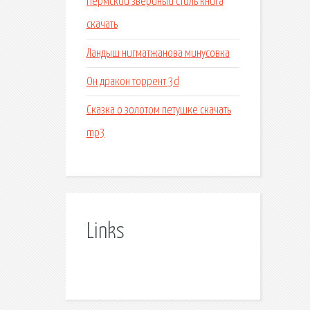
Пермский звериный стиль книга
скачать
Ландыш нигматжанова минусовка
Он дракон торрент 3d
Сказка о золотом петушке скачать
mp3
Links