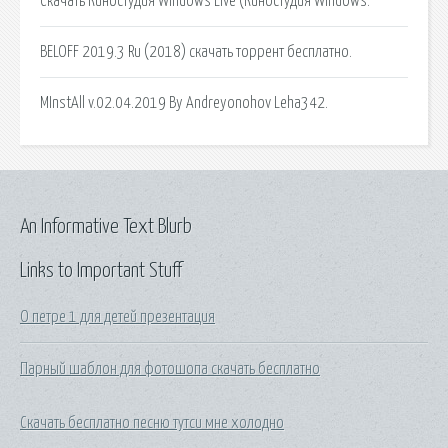
Скачать Киностудия Windows Live (Киностудия Windows.
BELOFF 2019.3 Ru (2018) скачать торрент бесплатно.
MInstAll v.02.04.2019 By Andreyonohov Leha342.
An Informative Text Blurb
Links to Important Stuff
О петре 1 для детей презентация
Парный шаблон для фотошопа скачать бесплатно
Скачать бесплатно песню тутси мне холодно