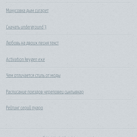
Минусовка дым сигарет
Скачать underground 3
Любовь на двоих песня текст
Activation keygen exe
Чем отличается стиль от моды
Расписание поездов череповец сыктывкар
Рейтинг серий пуаро