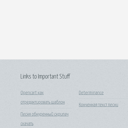
Links to Important Stuff
Opencart как
Determinance
отредактировать шаблон
Конченная текст песни
Песня обкуренный скрипач
скачать