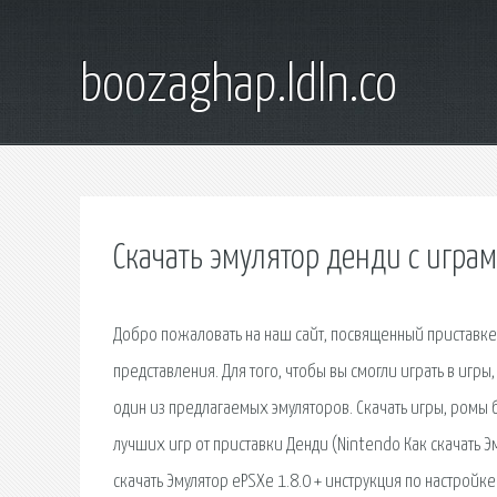
boozaghap.ldln.co
Скачать эмулятор денди с игра
Добро пожаловать на наш сайт, посвященный приставке 
представления. Для того, чтобы вы смогли играть в игр
один из предлагаемых эмуляторов. Скачать игры, ромы б
лучших игр от приставки Денди (Nintendo Как скачать Э
скачать Эмулятор ePSXe 1.8.0 + инструкция по настройк