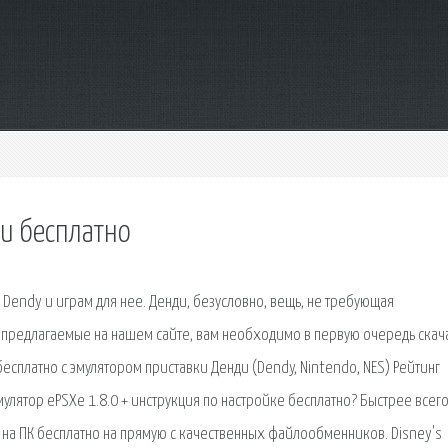
ми бесплатно
Dendy и играм для нее. Денди, безусловно, вещь, не требующая
ы, предлагаемые на нашем сайте, вам необходимо в первую очередь скач
есплатно с эмулятором приставки Денди (Dendy, Nintendo, NES) Рейтинг
мулятор ePSXe 1.8.0 + инструкция по настройке бесплатно? Быстрее всег
е на ПК бесплатно на прямую с качественных файлообменников. Disney's