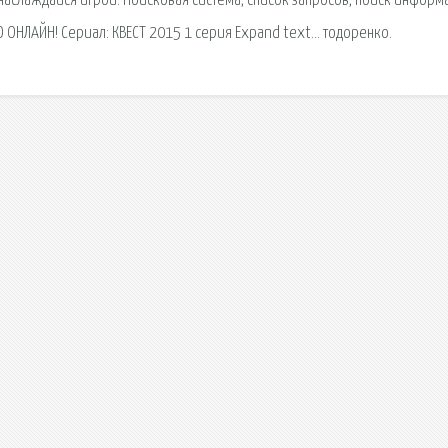
и наслаждайся игрой. Поисковая сиcтема, список запросов, поиск информ
 ОНЛАЙН! Сериал: КВЕСТ 2015 1 серия Expand text… тодоренко.