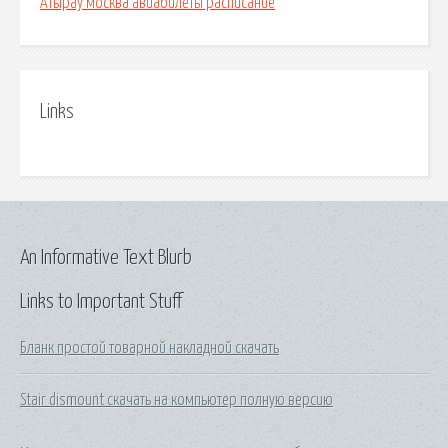
Атырау москва авиабилеты расписание
Links
An Informative Text Blurb
Links to Important Stuff
Бланк простой товарной накладной скачать
Stair dismount скачать на компьютер полную версию