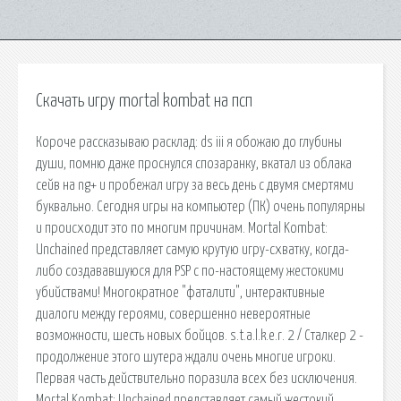
Скачать игру mortal kombat на псп
Короче рассказываю расклад: ds iii я обожаю до глубины
души, помню даже проснулся спозаранку, вкатал из облака
сейв на ng+ и пробежал игру за весь день с двумя смертями
буквально. Сегодня игры на компьютер (ПК) очень популярны
и происходит это по многим причинам. Mortal Kombat:
Unchained представляет самую крутую игру-схватку, когда-
либо создававшуюся для PSP с по-настоящему жестокими
убийствами! Многократное "фаталити", интерактивные
диалоги между героями, совершенно невероятные
возможности, шесть новых бойцов. s.t.a.l.k.e.r. 2 / Сталкер 2 -
продолжение этого шутера ждали очень многие игроки.
Первая часть действительно поразила всех без исключения.
Mortal Kombat: Unchained представляет самый жестокий