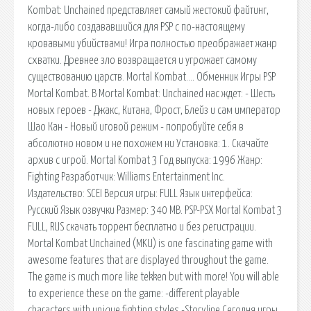
Kombat: Unchained представляет самый жестокий файтинг,
когда-либо создававшийся для PSP с по-настоящему
кровавыми убийствами! Игра полностью преображает жанр
схватки. Древнее зло возвращается и угрожает самому
существованию царств. Mortal Kombat…. Обменник Игры PSP
Mortal Kombat. В Mortal Kombat: Unchained нас ждет: - Шесть
новых героев - Джакс, Китана, Фрост, Блейз и сам император
Шао Кан - Новый иговой режим - попробуйте себя в
абсолютно новом и не похожем ни Установка: 1. Скачайте
архив с игрой. Mortal Kombat 3 Год выпуска: 1996 Жанр:
Fighting Разработчик: Williams Entertainment Inc.
Издательство: SCEI Версия игры: FULL Язык интерфейса:
Русский Язык озвучки Размер: 340 MB. PSP-PSX Mortal Kombat 3
FULL, RUS скачать торрент бесплатно и без регистрации.
Mortal Kombat Unchained (MKU) is one fascinating game with
awesome features that are displayed throughout the game.
The game is much more like tekken but with more! You will able
to experience these on the game: -different playable
characters with unique fighting styles -Storyline Сегодня игры