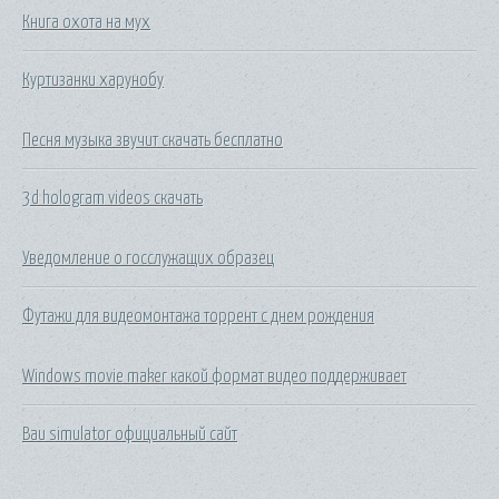
Книга охота на мух
Куртизанки харунобу
Песня музыка звучит скачать бесплатно
3d hologram videos скачать
Уведомление о госслужащих образец
Футажи для видеомонтажа торрент с днем рождения
Windows movie maker какой формат видео поддерживает
Bau simulator официальный сайт