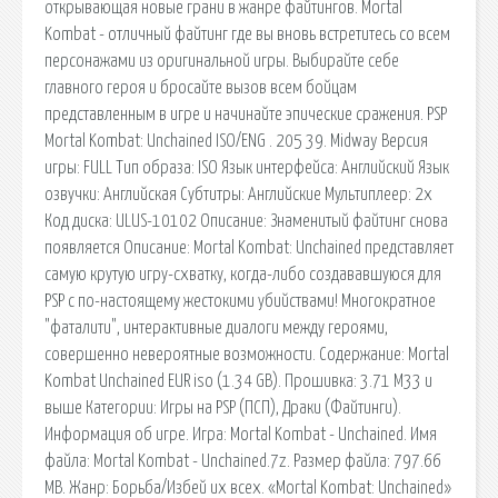
открывающая новые грани в жанре файтингов. Mortal
Kombat - отличный файтинг где вы вновь встретитесь со всем
персонажами из оригинальной игры. Выбирайте себе
главного героя и бросайте вызов всем бойцам
представленным в игре и начинайте эпические сражения. PSP
Mortal Kombat: Unchained ISO/ENG . 205 39. Midway Версия
игры: FULL Тип образа: ISO Язык интерфейса: Английский Язык
озвучки: Английская Субтитры: Английские Мультиплеер: 2x
Код диска: ULUS-10102 Описание: Знаменитый файтинг снова
появляется Описание: Mortal Kombat: Unchained представляет
самую крутую игру-схватку, когда-либо создававшуюся для
PSP с по-настоящему жестокими убийствами! Многократное
"фаталити", интерактивные диалоги между героями,
совершенно невероятные возможности. Содержание: Mortal
Kombat Unchained EUR iso (1.34 GB). Прошивка: 3.71 M33 и
выше Категории: Игры на PSP (ПСП), Драки (Файтинги).
Информация об игре. Игра: Mortal Kombat - Unchained. Имя
файла: Mortal Kombat - Unchained.7z. Размер файла: 797.66
MB. Жанр: Борьба/Избей их всех. «Mortal Kombat: Unchained»