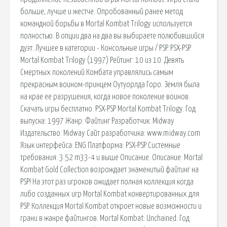
больше, лучше и жестче. Опробованный ранее метод
командной борьбы в Mortal Kombat Trilogy используется
полностью. В опции два на два вы выбираете полюбившийся
дуэт. Лучшее в категории - Консольные игры / PSP. PSX-PSP
Mortal Kombat Trilogy (1997) Рейтинг: 10 из 10. Девять
Смертных поколений Комбата управлялись самым
прекрасным воином-принцем Оутуорлда Горо. Земля была
на крае ее разрушения, когда новое поколение воинов.
Скачать игры бесплатно. PSX-PSP Mortal Kombat Trilogy. Год
выпуска: 1997 Жанр: Файтинг Разработчик: Midway
Издательство: Midway Сайт разработчика: www.midway.com
Язык интерфейса: ENG Платформа: PSX-PSP Системные
требования: 3.52 m33-4 и выше Описание. Описание: Mortal
Kombat Gold Collection возрождает знаменитый файтинг на
PSP! На этот раз игроков ожидает полная коллекция когда
либо созданных игр Mortal Kombat конвертированных для
PSP. Коллекция Mortal Kombat откроет новые возможности и
грани в жанре файтингов. Mortal Kombat: Unchained. Год