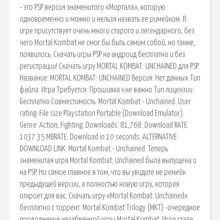
- это PSP версия знаменитого «Мортала», которую
одновременно и можно и нельзя назвать ее римейком. В
игре присутствует очень много старого и легендарного, без
чего Mortal Kombat не смог бы быть самим собой, но также,
появилось. Скачать игры PSP на андроид бесплатно и без
регистрации! Скачать игру MORTAL KOMBAT: UNCHAINED для PSP.
Название: MORTAL KOMBAT: UNCHAINED Версия: Нет данных Тип
файла: Игра Требуется: Прошивка v.не важно Тип лицензии:
Бесплатно Совместимость. Mortal Kombat - Unchained. User
rating: File size Playstation Portable (Download Emulator).
Genre: Action, Fighting. Downloads: 81,768. Download RATE.
1037.35 MBRATE. Download in 10 seconds. ALTERNATIVE
DOWNLOAD LINK: Mortal Kombat - Unchained. Теперь
знаменитая игра Mortal Kombat: Unchained была выпущена и
на PSP. Но самое главное в том, что вы увидите не ремейк
предыдущей версии, а полностью новую игру, которая
откроет для вас. Скачать игру «Mortal Kombat: Unchained»
бесплатно c торрент. Mortal Kombat Trilogy (MKT) -очередное
продолжение незабвенной игры Mortal Kombat. Игра стала