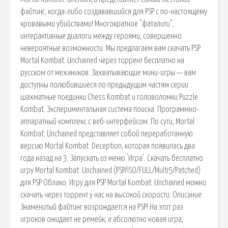
файтинг, когда-либо создававшийся для PSP с по-настоящему
кровавыми убийствами! Многократное "фаталити",
интерактивные диалоги между героями, совершенно
невероятные возможности. Мы предлагаем вам скачать PSP
Mortal Kombat: Unchained через торрент бесплатно на
русском от механиков. Захватывающие мини-игры — вам
доступны полюбившиеся по предыдущим частям серии
шахматные поединки Chess Kombat и головоломки Puzzle
Kombat. Экспериментальная система поиска. Программно-
аппаратный комплекс с веб-интерфейсом. По сути, Mortal
Kombat: Unchained представляет собой переработанную
версию Mortal Kombat: Deception, которая появилась два
года назад на 3. Запускать из меню 'Игра'. Скачать бесплатно
игру Mortal Kombat: Unchained (PSP/ISO/FULL/Multi5/Patched)
для PSP Облако. Игру для PSP Mortal Kombat: Unchained можно
скачать через торрент у нас на высокой скорости. Описание:
Знаменитый файтинг возрождается на PSP! На этот раз
игроков ожидает не ремейк, а абсолютно новая игра,