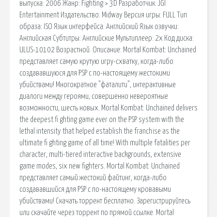
выпуска: 2006 Жанр: Fighting > 3D Разработчик: JGI
Entertainment Издательство: Midway Версия игры: FULL Тип
образа: ISO Язык интерфейса: Английский Язык озвучки:
Английская Cубтитры: Английские Мультиплеер: 2x Код диска:
ULUS-10102 Возрастной. Описание: Mortal Kombat: Unchained
представляет самую крутую игру-схватку, когда-либо
создававшуюся для PSP с по-настоящему жестокими
убийствами! Многократное "фаталити", интерактивные
диалоги между героями, совершенно невероятные
возможности, шесть новых. Mortal Kombat: Unchained delivers
the deepest fi ghting game ever on the PSP system with the
lethal intensity that helped establish the franchise as the
ultimate fi ghting game of all time! With multiple fatalities per
character, multi-tiered interactive backgrounds, extensive
game modes, six new fighters. Mortal Kombat: Unchained
представляет самый жестокий файтинг, когда-либо
создававшийся для PSP с по-настоящему кровавыми
убийствами! Скачать торрент бесплатно. Зарегистрируйтесь
или скачайте через торрент по прямой ссылке. Mortal