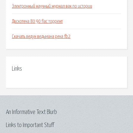
Электронный научный журнал вак по истории
Дискотека 80 90 flac торрент
Скачать ведун ведьмина река fb2
Links
An Informative Text Blurb
Links to Important Stuff