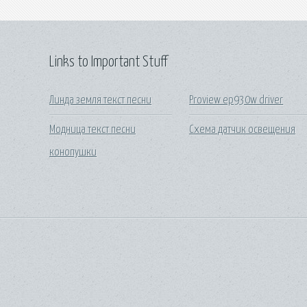
Links to Important Stuff
Линда земля текст песни
Proview ep930w driver
Модница текст песни
Схема датчик освещения
конопушки