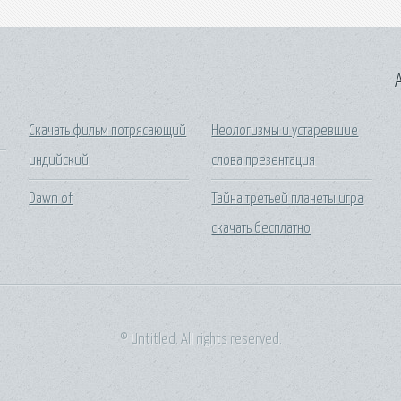
A
Скачать фильм потрясающий
Неологизмы и устаревшие
индийский
слова презентация
Dawn of
Тайна третьей планеты игра
скачать бесплатно
© Untitled. All rights reserved.