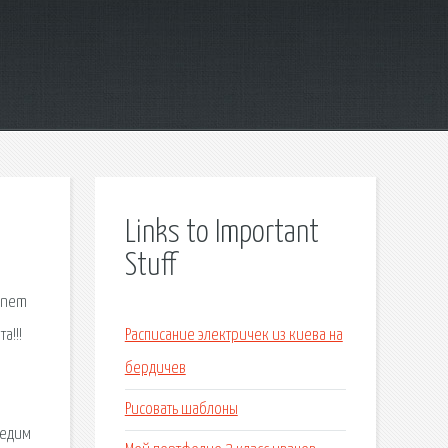
Links to Important
Stuff
 dnem
а!!!
Расписание электричек из киева на
бердичев
е
Рисовать шаблоны
 едим