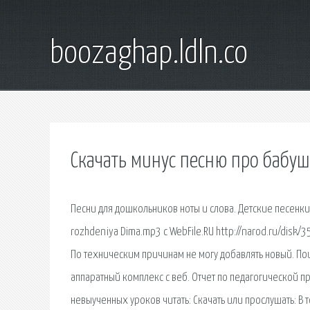
boozaghap.ldln.co
Скачать минус песню про бабу
Песни для дошкольников ноты и слова. Детские песенк
rozhdeniya Dima.mp3 с WebFile.RU http://narod.ru/disk
По техническим причинам не могу добавлять новый. По
аппаратный комплекс с веб. Отчет по педагогической пр
невыученных уроков читать: Скачать или прослушать: В то