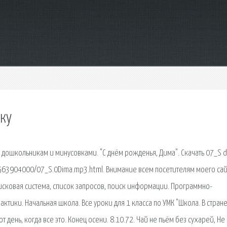
шку
и дошкольникам и минусовками. "С днём рожденья, Дима". Скачать 07_S
/3563904000/07_S.0Dima.mp3.html. Внимание всем посетителям моего сайт
исковая сиcтема, список запросов, поиск информации. Программно-
актики. Начальная школа. Все уроки для 1 класса по УМК "Школа. В стран
т день, когда все это. Конец осени. 8.10.72. Чай не пьём без сухарей, Не