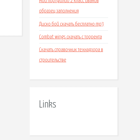
Мой портфолио 2 класс иванов
образец заполнения
Диско бой скачать бесплатно mp3
Combat wings скачать с торрента
Скачать справочник технадзора в
строительстве
Links