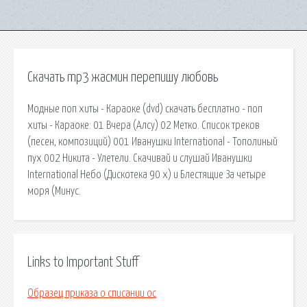
Скачать mp3 жасмин перепишу любовь
Модные поп хиты - Караоке (dvd) скачать бесплатно - поп
хиты - Караоке: 01 Вчера (Алсу) 02 Метко. Список треков
(песен, композиций) 001 Иванушки International - Тополиный
пух 002 Никита - Улетели. Скачивай и слушай Иванушки
International Небо (Дискотека 90 х) и Блестящие За четыре
моря (Минус.
Links to Important Stuff
Образец приказа о списании ос