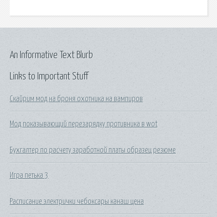
An Informative Text Blurb
Links to Important Stuff
Скайрим мод на броня охотника на вампиров
Мод показывающий перезарядку противника в wot
Бухгалтер по расчету заработной платы образец резюме
Игра петька 3
Расписание электрички чебоксары канаш цена