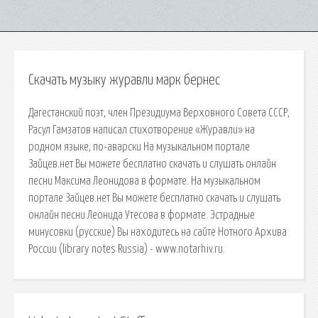
Скачать музыку журавли марк бернес
Дагестанский поэт, член Президиума Верховного Совета СССР,
Расул Гамзатов написал стихотворение «Журавли» на
родном языке, по-аварски На музыкальном портале
Зайцев.нет Вы можете бесплатно скачать и слушать онлайн
песни Максима Леонидова в формате. На музыкальном
портале Зайцев.нет Вы можете бесплатно скачать и слушать
онлайн песни Леонида Утесова в формате. Эстрадные
минусовки (русские) Вы находитесь на сайте Нотного Архива
России (library notes Russia) - www.notarhiv.ru.