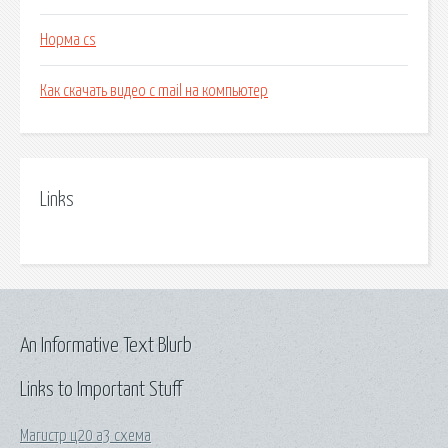
Норма cs
Как скачать видео с mail на компьютер
Links
An Informative Text Blurb
Links to Important Stuff
Магистр ц20 а3 схема