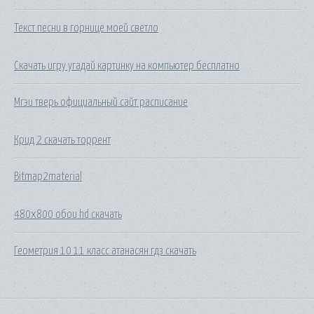
Текст песни в горнице моей светло
Скачать игру угадай картинку на компьютер бесплатно
Мгэи тверь официальный сайт расписание
Крид 2 скачать торрент
Bitmap2material
480x800 обои hd скачать
Геометрия 10 11 класс атанасян гдз скачать