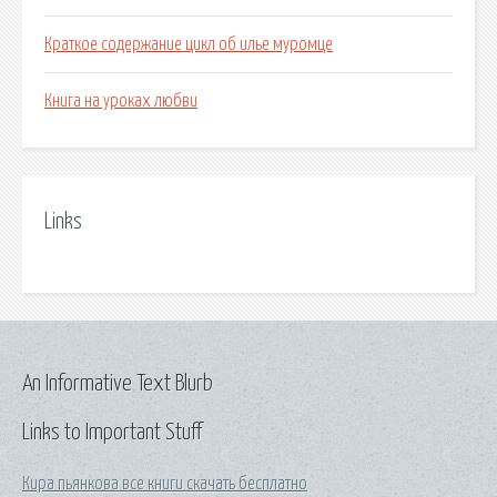
Краткое содержание цикл об илье муромце
Книга на уроках любви
Links
An Informative Text Blurb
Links to Important Stuff
Кира пьянкова все книги скачать бесплатно