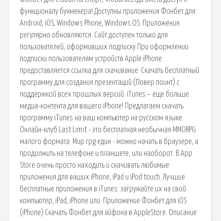
функционалу букмекера! Доступны приложения Фонбет для:
Android, iOS, Windows Phone, Windows OS. Приложения
регулярно обновляются. Сайт доступен только для
пользователей, оформивших подписку При оформлении
подписки пользователям устройств Apple iPhone
предоставляется ссылка для скачивание. Скачать бесплатный
программу для создания презентаций (Повер поинт) с
поддержкой всех прошлых версий. iTunes – еще больше
медиа-контента для вашего iPhone! Предлагаем скачать
программу iTunes на ваш компьютер на русском языке.
Онлайн-клуб Last Limit - это бесплатная необычная MMORPG
малого формата. Мир rpg един - можно начать в браузере, а
продолжить на телефоне и планшете, или наоборот. В App
Store очень просто находить и скачивать любимые
приложения для ваших iPhone, iPad и iPod touch. Лучшие
бесплатные приложения в iTunes: загружайте их на свой
компьютер, iPad, iPhone или. Приложение Фонбет для iOS
(iPhone) Скачать Фонбет для айфона в AppleStore. Описание