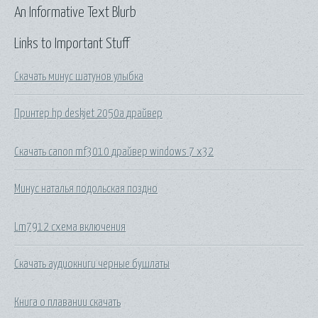
An Informative Text Blurb
Links to Important Stuff
Скачать минус шатунов улыбка
Принтер hp deskjet 2050а драйвер
Скачать canon mf3010 драйвер windows 7 x32
Минус наталья подольская поздно
Lm7912 схема включения
Скачать аудиокниги черные бушлаты
Книга о плавании скачать