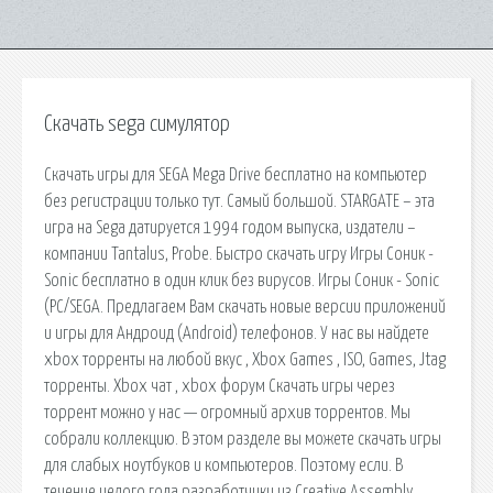
Скачать sega симулятор
Скачать игры для SEGA Mega Drive бесплатно на компьютер
без регистрации только тут. Самый большой. STARGATE – эта
игра на Sega датируется 1994 годом выпуска, издатели –
компании Tantalus, Probe. Быстро скачать игру Игры Соник -
Sonic бесплатно в один клик без вирусов. Игры Соник - Sonic
(PC/SEGA. Предлагаем Вам скачать новые версии приложений
и игры для Андроид (Android) телефонов. У нас вы найдете
xbox торренты на любой вкус , Xbox Games , ISO, Games, Jtag
торренты. Xbox чат , xbox форум Скачать игры через
торрент можно у нас — огромный архив торрентов. Мы
собрали коллекцию. В этом разделе вы можете скачать игры
для слабых ноутбуков и компьютеров. Поэтому если. В
течение целого года разработчики из Creative Assembly