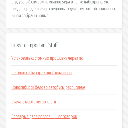
игр, усатый символ компании sega в кепке набекрень. Этот
раздел предназначен специально для прекрасной половины.
В нем собраны новые.
Links to Important Stuff
Установить кастомную прошивку через пк
Шаблон сайта страховой компании
Новосибирск белово автобусы расписание
Скачать марта кетро книги
Словарь в даля пословиц и поговорок