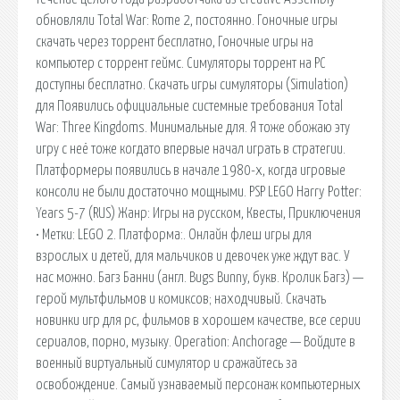
обновляли Total War: Rome 2, постоянно. Гоночные игры
скачать через торрент бесплатно, Гоночные игры на
компьютер с торрент геймс. Симуляторы торрент на PC
доступны бесплатно. Скачать игры симуляторы (Simulation)
для Появились официальные системные требования Total
War: Three Kingdoms. Минимальные для. Я тоже обожаю эту
игру с неё тоже когдато впервые начал играть в стратегии.
Платформеры появились в начале 1980-х, когда игровые
консоли не были достаточно мощными. PSP LEGO Harry Potter:
Years 5-7 (RUS) Жанр: Игры на русском, Квесты, Приключения
• Метки: LEGO 2. Платформа:. Онлайн флеш игры для
взрослых и детей, для мальчиков и девочек уже ждут вас. У
нас можно. Багз Банни (англ. Bugs Bunny, букв. Кролик Багз) —
герой мультфильмов и комиксов; находчивый. Скачать
новинки игр для pc, фильмов в хорошем качестве, все серии
сериалов, порно, музыку. Operation: Anchorage — Войдите в
военный виртуальный симулятор и сражайтесь за
освобождение. Самый узнаваемый персонаж компьютерных