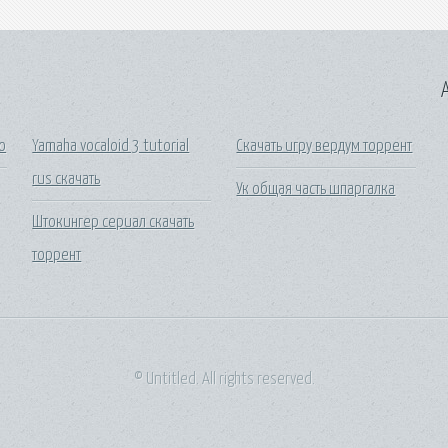
A
o
Yamaha vocaloid 3 tutorial
Скачать игру вердум торрент
rus скачать
Ук общая часть шпаргалка
Штокингер сериал скачать
торрент
© Untitled. All rights reserved.