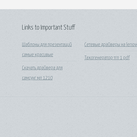
Links to Important Stuff
Шаблоны для презентаций
Сетевые драйверы на lenov
самые красивые
Тахогенератор тгп 1 pdf
Скачать драйвера для
самсунг мл 1210