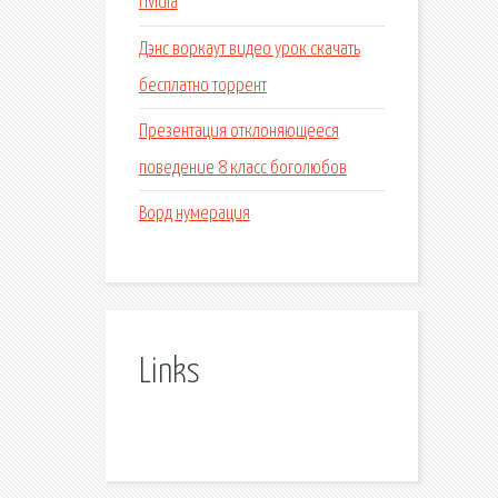
nvidia
Дэнс воркаут видео урок скачать
бесплатно торрент
Презентация отклоняющееся
поведение 8 класс боголюбов
Ворд нумерация
Links