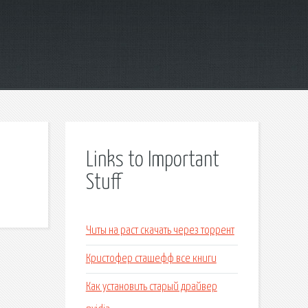
Links to Important
Stuff
Читы на раст скачать через торрент
Кристофер сташефф все книги
Как установить старый драйвер