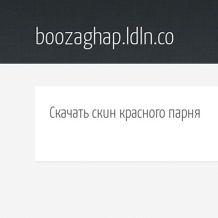
boozaghap.ldln.co
Скачать скин красного парня