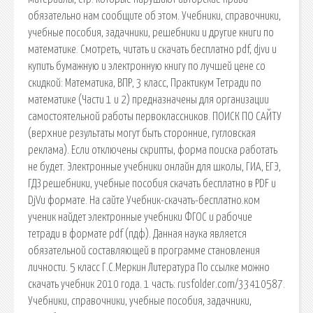
обязательно нам сообщите об этом. Учебники, справочники,
учебные пособия, задачники, решебники и другие книги по
математике. Смотреть, читать и скачать бесплатно pdf, djvu и
купить бумажную и электронную книгу по лучшей цене со
скидкой: Математика, ВПР, 3 класс, Практикум Тетради по
математике (Части 1 и 2) предназначены для организации
самостоятельной работы первоклассников. ПОИСК ПО САЙТУ
(верхние результаты могут быть сторонние, гугловская
реклама). Если отключены скрипты, форма поиска работать
не будет. Электронные учебники онлайн для школы, ГИА, ЕГЭ,
ГДЗ решебники, учебные пособия скачать бесплатно в PDF и
DjVu формате. На сайте Учебник-скачать-бесплатно.ком
ученик найдет электронные учебники ФГОС и рабочие
тетради в формате pdf (пдф). Данная наука является
обязательной составляющей в программе становления
личности. 5 класс Г.С.Меркин Литература По ссылке можно
скачать учебник 2010 года. 1 часть: rusfolder.com/33410587.
Учебники, справочники, учебные пособия, задачники,