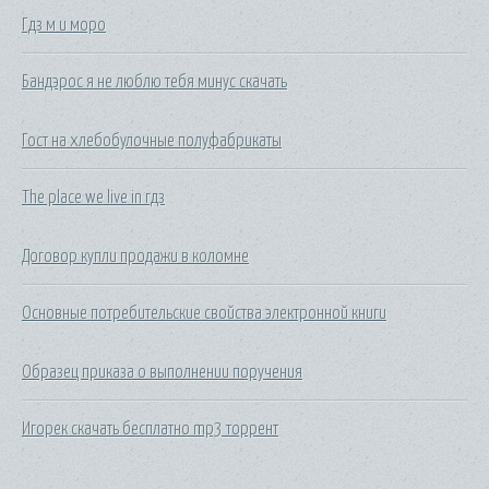
Гдз м и моро
Бандэрос я не люблю тебя минус скачать
Гост на хлебобулочные полуфабрикаты
The place we live in гдз
Договор купли продажи в коломне
Основные потребительские свойства электронной книги
Образец приказа о выполнении поручения
Игорек скачать бесплатно mp3 торрент