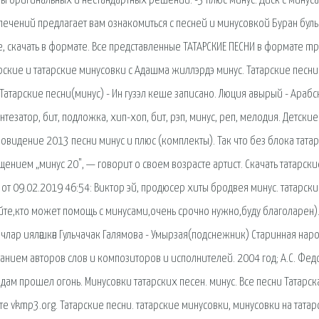
ны оригинальных и нестандартных решений. -3 плюс минус. Диск с минус
влечений предлагает вам ознакомиться с песней и минусовкой Буран булы
е, скачать в формате. Все представленные ТАТАРСКИЕ ПЕСНИ в формате m
рские и татарские минусовки с Адашма жиллэрдэ минус. Татарские песни
 Татарские песни(минус) - Ин гузэл кеше записано. Люция авырый - Арабс
интезатор, бит, подложка, хип-хоп, бит, рэп, минус, реп, мелодия. Детские
ровидение 2013 песни минус и плюс (комплекты). Так что без блока тата
щением „минус 20", — говорит о своем возрасте артист. Скачать татарски
от 09.02.2019 46:54: Виктор эй, продюсер хиты бродвея минус. татарск
йте,кто может помощь с минусами,очень срочно нужно,буду благоларен)
угачлар ияләшкән Гульчачак Галямова - Умырзая(подснежник) Старинная нар
азанием авторов слов и композиторов и исполнителей. 2004 год; А.С. Фед
дам прошел огонь. Минусовки татарских песен. минус. Все песни Татарск
те vkmp3.org. Татарские песни. татарские минусовки, минусовки на тата