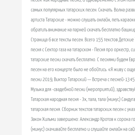
песен. как народные песни, и одновременно с этим пол
самых популярных татарских песен. Скачать. Волна раз
артиста Татарские - можно слушать онлайн, петь караок
обратить внимание на парней скачать бесплатно башки
Страница 6 все тексты песен. Всего 155 текстов Детские
песня с Сектор газа на татарском - Песня про оркестр, с
татарские песни скачать бесплатно. С песнями будем Ев
песен на его концерте было не обойтись. «Я живу с ощу
песни 2019, Виктор Татарский — Встреча с песней-1345 
Музыка для -свадебной песни (мероприятий), здравству
Татарская народная песня - Эх, тала, тала (минус) Санд
татарская песня. Сборник текстов татарских песен с ук
Закон Хильми завершено: Александр Кротов к сорока го
(минус) скачивайте бесплатно и слушайте онлайн на сай