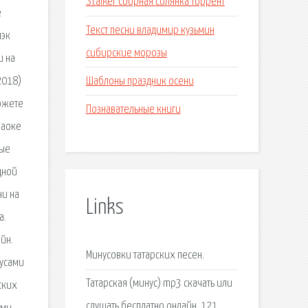
Stalker сборная солянка торрент
е
Текст песни владимир кузьмин
лэк
сибирские морозы
и на
Шаблоны праздник осени
2018)
можете
Познавательные книги
раоке
ные
дной
ни на
Links
а.
йн.
Минусовки татарских песен.
нусами
Татарская (минус) mp3 скачать или
ских
слушать бесплатно онлайн, 121