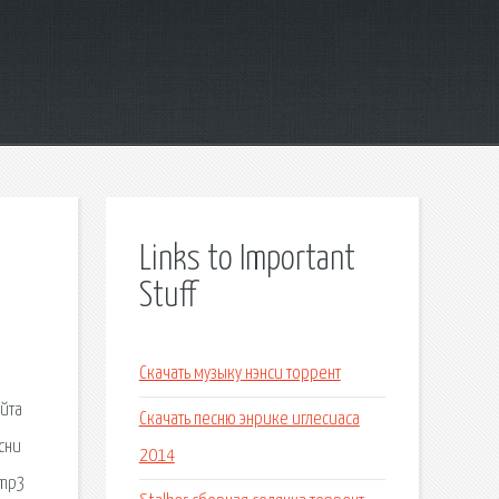
Links to Important
Stuff
Скачать музыку нэнси торрент
айта
Скачать песню энрике иглесиаса
сни
2014
 mp3