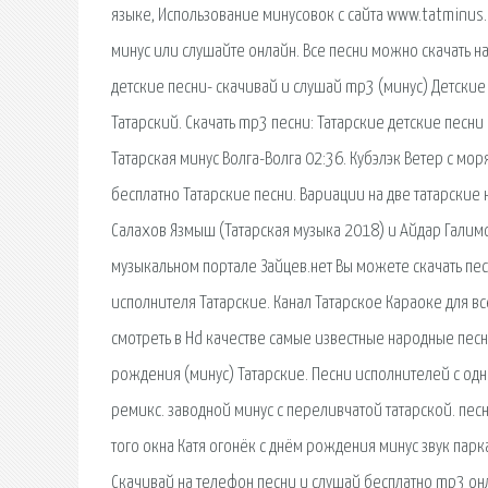
языке, Использование минусовок с сайта www.tatminus.
минус или слушайте онлайн. Все песни можно скачать н
детские песни- скачивай и слушай mp3 (минус) Детские 
Татарский. Скачать mp3 песни: Татарские детские песни 
Татарская минус Волга-Волга 02:36. Кубэлэк Ветер с мор
бесплатно Татарские песни. Вариации на две татарские 
Салахов Язмыш (Татарская музыка 2018) и Айдар Галимо
музыкальном портале Зайцев.нет Вы можете скачать пе
исполнителя Татарские. Канал Татарское Караоке для в
смотреть в Нd качестве самые известные народные песни 
рождения (минус) Татарские. Песни исполнителей с одн
ремикс. заводной минус с переливчатой татарской. пес
того окна Катя огонёк с днём рождения минус звук парка
Скачивай на телефон песни и слушай бесплатно mp3 онл