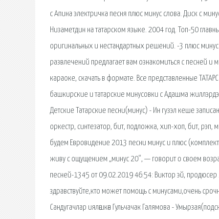
с Апина электричка песня плюс минус слова. Диск с м
Низаметдин на татарском языке. 2004 год. Топ-50 главн
оригинальных и нестандартных решений. -3 плюс минус.
развлечений предлагает вам ознакомиться с песней и ми
караоке, скачать в формате. Все представленные ТАТАР
башкирские и татарские минусовки с Адашма жиллэрдэ м
Детские Татарские песни(минус) - Ин гузэл кеше записан
оркестр, синтезатор, бит, подложка, хип-хоп, бит, рэп, 
будем Евровидение 2013 песни минус и плюс (комплекты)
живу с ощущением „минус 20“, — говорит о своем возрас
песней-1345 от 09.02.2019 46:54: Виктор эй, продюсер
здравствуйте,кто может помощь с минусами,очень срочно 
Сандугачлар ияләшкән Гульчачак Галямова - Умырзая(под