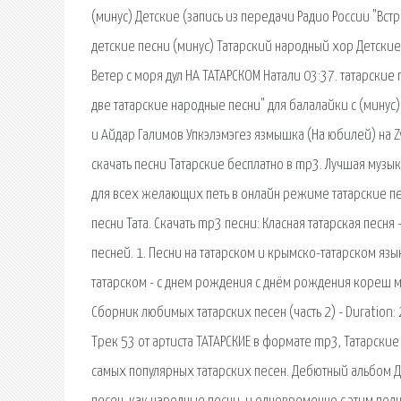
(минус) Детские (запись из передачи Радио России "Встр
детские песни (минус) Татарский народный хор Детские п
Ветер с моря дул НА ТАТАРСКОМ Натали 03:37. татарские
две татарские народные песни" для балалайки с (минус
и Айдар Галимов Упкэлэмэгез язмышка (На юбилей) на Z
скачать песни Татарские бесплатно в mp3. Лучшая музы
для всех желающих петь в онлайн режиме татарские пес
песни Тата. Скачать mp3 песни: Класная татарская песня
песней. 1. Песни на татарском и крымско-татарском язы
татарском - с днем рождения с днём рождения кореш ми
Сборник любимых татарских песен (часть 2) - Duration:
Трек 53 от артиста ТАТАРСКИЕ в формате mp3, Татарские
самых популярных татарских песен. Дебютный альбом Д