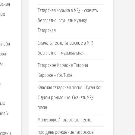
рская
Татарская музыка в MP3 - скачать
кие
бесплатно, слушать музыку
Татарская.
Скачать песни Татарские в MP3
онлайн
бесплатно – музыкальная.
ават
На
Татарское Караоке Татарча
ы
Караоке - YouTube.
и
Класная татарская песня - Туган Кон-
С днем рождения: Скачать MP3
ных
песни.
аев У
Минусовки / Татарские песни.
про день рождение татарские
усовки