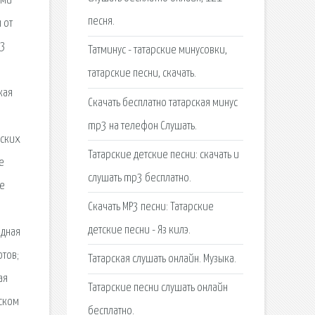
ами
песня.
 от
p3
Татминус - татарские минусовки,
татарские песни, скачать.
кая
Скачать бесплатно татарская минус
mp3 на телефон Слушать.
рских
Татарские детские песни: скачать и
е
слушать mp3 бесплатно.
ие
Скачать MP3 песни: Татарские
.
детские песни - Яз килэ.
одная
отов;
Татарская слушать онлайн. Музыка.
ая
Татарские песни слушать онлайн
рском
бесплатно.