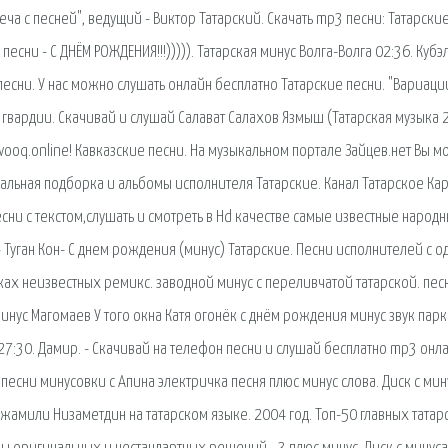
еча с песней", ведущий - Виктор Татарский. Скачать mp3 песни: Татарски
есни - С ДНЁМ РОЖДЕНИЯ!!!))))). Татарская минус Волга-Волга 02:36. Кубэ
 песни. У нас можно слушать онлайн бесплатно Татарские песни. "Вариаци
) гвардии. Скачивай и слушай Салават Салахов Язмыш (Татарская музыка 
vooq.online! Кавказские песни. На музыкальном портале Зайцев.нет Вы 
кальная подборка и альбомы исполнителя Татарские. Канал Татарское Ка
ни с текстом,слушать и смотреть в Нd качестве самые известные народ
 - Туган Кон- С днем рождения (минус) Татарские. Песни исполнителей с о
ках неизвестных ремикс. заводной минус с переливчатой татарской. пес
нус Магомаев У того окна Катя огонёк с днём рождения минус звук парк
 27:30. Дамир. - Скачивай на телефон песни и слушай бесплатно mp3 онла
 песни минусовки с Апина электричка песня плюс минус слова. Диск с ми
жамили Низаметдин на татарском языке. 2004 год. Топ-50 главных татар