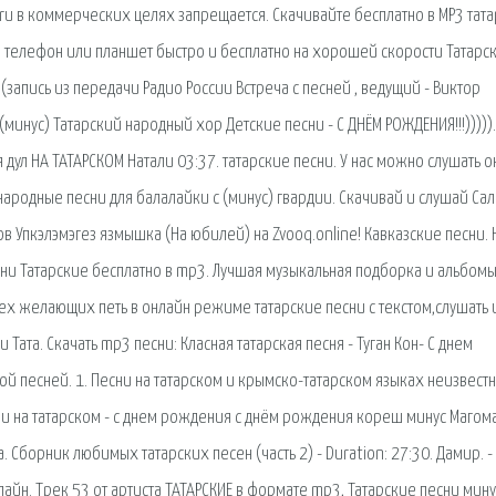
ru в коммерческих целях запрещается. Скачивайте бесплатно в MP3 тата
а телефон или планшет быстро и бесплатно на хорошей скорости Татарс
(запись из передачи Радио России Встреча с песней , ведущий - Виктор
(минус) Татарский народный хор Детские песни - С ДНЁМ РОЖДЕНИЯ!!!))))).
я дул НА ТАТАРСКОМ Натали 03:37. татарские песни. У нас можно слушать 
народные песни для балалайки с (минус) гвардии. Скачивай и слушай Сал
в Упкэлэмэгез язмышка (На юбилей) на Zvooq.online! Кавказские песни. 
сни Татарские бесплатно в mp3. Лучшая музыкальная подборка и альбом
сех желающих петь в онлайн режиме татарские песни с текстом,слушать 
Тата. Скачать mp3 песни: Класная татарская песня - Туган Кон- С днем
ой песней. 1. Песни на татарском и крымско-татарском языках неизвест
ни на татарском - с днем рождения с днём рождения кореш минус Магом
. Сборник любимых татарских песен (часть 2) - Duration: 27:30. Дамир. -
айн. Трек 53 от артиста ТАТАРСКИЕ в формате mp3, Татарские песни мин