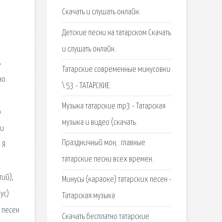
Скачать и слушать онлайн.
Детские песни на татарском Скачать
и слушать онлайн.
ь
Татарские современные минусовки
но
\ 53 - ТАТАРСКИЕ.
Музыка татарские mp3 - Татарская
о
музыка и видео (скачать.
ми
Праздничный моң : главные
 Я
татарские песни всех времен.
тий),
Минусы (караоке) татарских песен -
ус)
Татарская музыка
х песен
Скачать бесплатно татарские