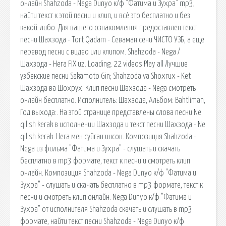
онлайн Shahzoda - Nega Dunyo к/ф "Фатима и Зухра" mp3,
найти текст к этой песни и клип, и всё это бесплатно и без
какой-либо. Для вашего ознакомления предоставлен текст
песни Шахзода - Tort Qadam - Севаман сени ЧИСТО УЗБ, а еще
перевод песни с видео или клипом. Shahzoda - Nega /
Шахзода - Нега FIX uz. Loading. 22 videos Play all Лучшие
узбекские песни Sakamoto Gin; Shahzoda va Shoxrux - Ket
Шахзода ва Шохрух. Клип песни Шахзода - Nega смотреть
онлайн бесплатно. Исполнитель: Шахзода, Альбом: Bahtliman,
Год выхода:. На этой странице представлены слова песни Ne
qilish kerak в исполнении Шахзода и текст песни Шахзода - Ne
qilish kerak. Нега мен суйган инсон. Композиция Shahzoda -
Nega из фильма "Фатима и Зухра" - слушать и скачать
бесплатно в mp3 формате, текст к песни и смотреть клип
онлайн. Композиция Shahzoda - Nega Dunyo к/ф "Фатима и
Зухра" - слушать и скачать бесплатно в mp3 формате, текст к
песни и смотреть клип онлайн. Nega Dunyo к/ф "Фатима и
Зухра" от исполнителя Shahzoda скачать и слушать в mp3
формате, найти текст песни Shahzoda - Nega Dunyo к/ф