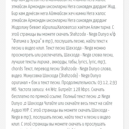
этмайсан Армондан инсонларни Нега синовдек дардинг Жид.
Бир кам дунёсан нега Айямайсан хеч кимни Нега халос
этмайсан Армондан инсонларни Нега синовдек дардинг
Жидолику бевакт айрилишХаловатсиз хаётим Алам тирна. С
этой страницы вы можете скачать Shahzoda - Nega Dunyo к/ф
"Фатима и Зухра" в mp3, послушать песню, найти текст к
песни и видео клип. Текст песни Шахзода - Nega можно
просмотреть или распечатать, Шахзода - Nega слова песни,
лучшие тексты лирика , аккорды, табы, lyrics, lyric, mp3,
chords Текст, перевод песни Shahzoda - Nega Dunyo слова,
видео. Минусовка Шахзода (Shahzoda) - Nega Dunyo
оригинал + бэк и текст песни. Продолжительность: 03:12, 2,93
Мб. Частота записи: 44 kHz. Битрейт: 128 kbps. Cкачать
бесплатно по прямой ссылке. Полный текст песни ♫ Nega
Dunyo ♫ Шахзода Читайте или скачайте весь текст на сайте
Аудио НУР. С этой страницы вы можете скачать Шахзода -
Nega в mp3, послушать песню, найти текст к песни и видео
клип. С этой страницы вы можете скачать и прослушать