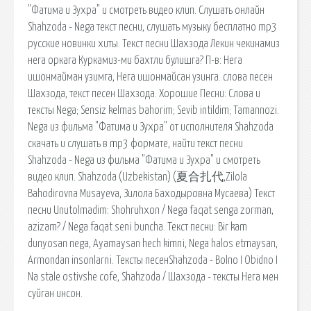
"Фатима и Зухра" и смотреть видео клип. Слушать онлайн
Shahzoda - Nega текст песни, слушать музыку бесплатно mp3
русские новинки хиты. Текст песни Шахзода Лекин чекинамиз
нега оркага Куркамиз-ми бахтли булишга? П-в: Нега
ишонмайман узимга, Нега ишонмайсан узинга. слова песен
Шахзода, текст песен Шахзода. Хорошие Песни: Слова и
тексты Nega; Sensiz kelmas bahorim; Sevib intildim; Tamannozi.
Nega из фильма "Фатима и Зухра" от исполнителя Shahzoda
скачать и слушать в mp3 формате, найти текст песни
Shahzoda - Nega из фильма "Фатима и Зухра" и смотреть
видео клип. Shahzoda (Uzbekistan) (夏合扎代,Zilola
Bahodirovna Musayeva, Зилола Баходыровна Мусаева) Текст
песни Unutolmadim: Shohruhxon / Nega faqat senga zorman,
azizam? / Nega faqat seni buncha. Текст песни: Bir kam
dunyosan nega, Ayamaysan hech kimni, Nega halos etmaysan,
Armondan insonlarni. Тексты песенShahzoda - Bolno I Obidno I
Na stale ostivshe cofe, Shahzoda / Шахзода - тексты Нега мен
суйган инсон.