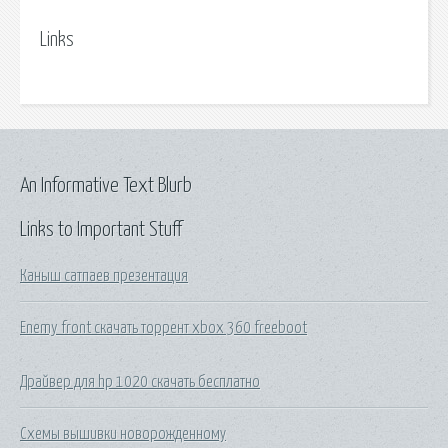
Links
An Informative Text Blurb
Links to Important Stuff
Каныш сатпаев презентация
Enemy front скачать торрент xbox 360 freeboot
Драйвер для hp 1020 скачать бесплатно
Схемы вышивки новорожденному