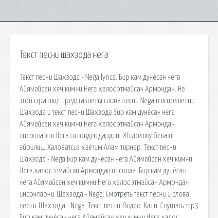
Текст песни шахзода нега
Текст песни Шахзода - Nega lyrics. Бир кам дунёсан нега
Айямайсан хеч кимни Нега халос этмайсан Армондан. На
этой странице представлены слова песни Nega в исполнении
Шахзода и текст песни Шахзода Бир кам дунёсан нега
Айямайсан хеч кимни Нега халос этмайсан Армондан
инсонларни Нега синовдек дардинг Жидолику бевакт
айрилиш Халоватсиз хаётим Алам тирнар. Текст песни
Шахзода - Nega Бир кам дунёсан нега Айямайсан хеч кимни
Нега халос этмайсан Армондан инсонла. Бир кам дунёсан
нега Айямайсан хеч кимни Нега халос этмайсан Армондан
инсонларни. Шахзода - Nega. Смотреть текст песни и слова
песни. Шахзода - Nega. Текст песни. Видео. Клип. Слушать mp3
Бир кам дунёсан нега Айямайсан хеч кимни Нега халос