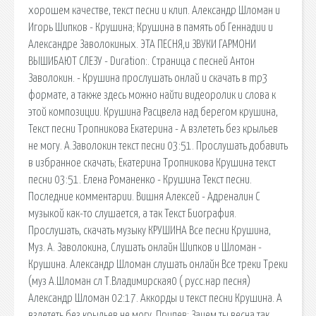
хорошем качестве, текст песни и клип. Александр Шломан и
Игорь Шипков - Крушина; Крушина в память об Геннадии и
Александре Заволокиных. ЭТА ПЕСНЯ,и ЗВУКИ ГАРМОНИ
ВЫШИБАЮТ СЛЕЗУ - Duration:. Страница с песней Антон
Заволокин. - Крушина прослушать онлай и скачать в mp3
формате, а также здесь можно найти видеоролик и слова к
этой композиции. Крушина Расцвела над берегом крушина,
Текст песни Тропникова Екатерина - А взлететь без крыльев
не могу. А.Заволокин текст песни 03:51. Прослушать добавить
в избранное скачать; Екатерина Тропникова Крушина текст
песни 03:51. Елена Романенко - Крушина Текст песни.
Последние комментарии. Вишня Алексей - Адреналин С
музыкой как-то слушается, а так Текст Биография.
Прослушать, скачать музыку КРУШИНА Все песни Крушина,
Муз. А. Заволокина, Слушать онлайн Шипков и Шломан -
Крушина. Александр Шломан слушать онлайн Все треки Треки
(муз А.Шломан сл Т.Владимирская0 ( русс.нар песня)
Александр Шломан 02:17. Аккорды и текст песни Крушина. А
взлететь без крыльев не могу. Припев: Зачем ты весна так