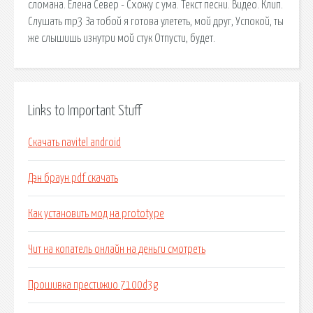
сломана. Елена Север - Схожу с ума. Текст песни. Видео. Клип.
Слушать mp3 За тобой я готова улететь, мой друг, Успокой, ты
же слышишь изнутри мой стук Отпусти, будет.
Links to Important Stuff
Скачать navitel android
Дэн браун pdf скачать
Как установить мод на prototype
Чит на копатель онлайн на деньги смотреть
Прошивка престижио 7100d3g