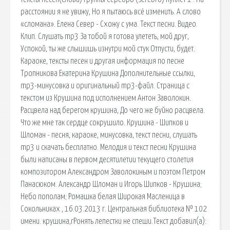
расстоянии я не увижу, Но я пытаюсь всё изменить. А слово
«сломана». Елена Север - Схожу с ума. Текст песни. Видео.
Клип. Слушать mp3 За тобой я готова улететь, мой друг,
Успокой, ты же слышишь изнутри мой стук Отпусти, будет.
Караоке, тексты песен и другая информация по песне
Тропникова Екатерина Крушина Дополнительные ссылки,
mp3-минусовка и оригинальный mp3-файл. Страница с
текстом из Крушина под исполнением Антон Заволокин.
Расцвела над берегом крушина, До чего же буйно расцвела.
Что же мне так сердце сокрушило. Крушина - Шипков и
Шломан - песня, караоке, минусовка, текст песни, слушать
mp3 и скачать бесплатно. Мелодия и текст песни Крушина
были написаны в первом десятилетии текущего столетия
композитором Александром Заволокиным и поэтом Петром
Панасюком. Александр Шломан и Игорь Шипков - Крушина;
Небо пополам; Ромашка белая Широкая Масленица в
Сокольниках , 16.03.2013 г. Центральная библиотека № 102
имени. крушина,rРонять лепестки не спеши.Текст добавил(а):