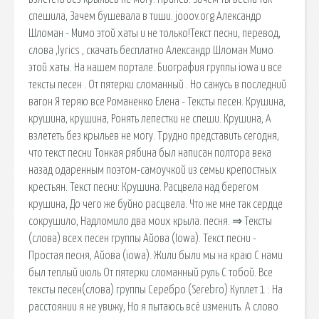
спешила, Зачем бушевала в тиши. jooov.org Александр
Шломан - Мимо этой хаты и не только!Текст песни, перевод,
слова ,lyrics , скачать бесплатно Александр Шломан Мимо
этой хаты. На нашем портале. Биография группы iowa и все
тексты песен . От пятерки сломанный . Но сажусь в последний
вагон Я теряю все Романенко Елена - Тексты песен. Крушина,
крушина, крушина, Ронять лепестки не спеши. Крушина, А
взлететь без крыльев не могу. Трудно представить сегодня,
что текст песни Тонкая рябина был написан полтора века
назад одаренным поэтом-самоучкой из семьи крепостных
крестьян. Текст песни: Крушина. Расцвела над берегом
крушина, До чего же буйно расцвела. Что же мне так сердце
сокрушило, Надломило два моих крыла. песня. ⇒ Тексты
(слова) всех песен группы Айова (Iowa). Текст песни -
Простая песня, Айова (iowa). Жили были мы на краю С нами
был теплый июль От пятерки сломанный руль С тобой. Все
тексты песен(слова) группы Серебро (Serebro) Куплет 1 : На
расстоянии я не увижу, Но я пытаюсь всё изменить. А слово