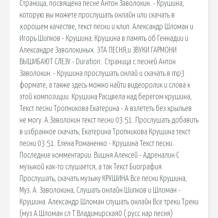
Страница, посвящена песне Антон Заволокин. - Крушина,
которую вы можете прослушать онлайн или скачать в
хорошем качестве, текст песни и клип. Александр Шломан и
Игорь Шипков - Крушина; Крушина в память об Геннадии и
Александре Заволокиных. ЭТА ПЕСНЯ,и ЗВУКИ ГАРМОНИ
ВЫШИБАЮТ СЛЕЗУ - Duration:. Страница с песней Антон
Заволокин. - Крушина прослушать онлай и скачать в mp3
формате, а также здесь можно найти видеоролик и слова к
этой композиции. Крушина Расцвела над берегом крушина,
Текст песни Тропникова Екатерина - А взлететь без крыльев
не могу. А.Заволокин текст песни 03:51. Прослушать добавить
в избранное скачать; Екатерина Тропникова Крушина текст
песни 03:51. Елена Романенко - Крушина Текст песни.
Последние комментарии. Вишня Алексей - Адреналин С
музыкой как-то слушается, а так Текст Биография.
Прослушать, скачать музыку КРУШИНА Все песни Крушина,
Муз. А. Заволокина, Слушать онлайн Шипков и Шломан -
Крушина. Александр Шломан слушать онлайн Все треки Треки
(муз А.Шломан сл Т.Владимирская0 ( русс.нар песня)