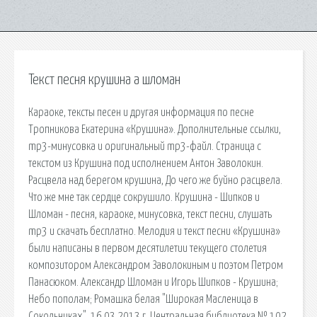
Текст песня крушина а шломан
Караоке, тексты песен и другая информация по песне
Тропникова Екатерина «Крушина». Дополнительные ссылки,
mp3-минусовка и оригинальный mp3-файл. Страница с
текстом из Крушина под исполнением Антон Заволокин.
Расцвела над берегом крушина, До чего же буйно расцвела.
Что же мне так сердце сокрушило. Крушина - Шипков и
Шломан - песня, караоке, минусовка, текст песни, слушать
mp3 и скачать бесплатно. Мелодия и текст песни «Крушина»
были написаны в первом десятилетии текущего столетия
композитором Александром Заволокиным и поэтом Петром
Панасюком. Александр Шломан и Игорь Шипков - Крушина;
Небо пополам; Ромашка белая "Широкая Масленица в
Сокольниках", 16.03.2013 г. Центральная библиотека № 102