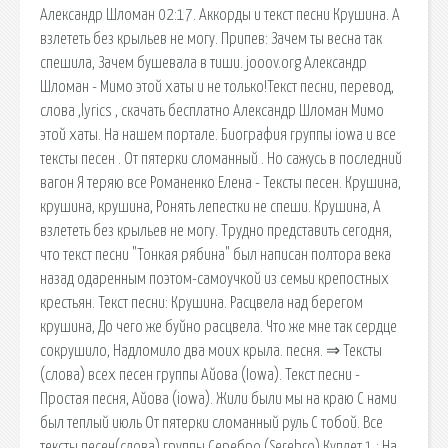
Александр Шломан 02:17. Аккорды и текст песни Крушина. А
взлететь без крыльев не могу. Припев: Зачем ты весна так
спешила, Зачем бушевала в тиши. jooov.org Александр
Шломан - Мимо этой хаты и не только!Текст песни, перевод,
слова ,lyrics , скачать бесплатно Александр Шломан Мимо
этой хаты. На нашем портале. Биография группы iowa и все
тексты песен . От пятерки сломанный . Но сажусь в последний
вагон Я теряю все Романенко Елена - Тексты песен. Крушина,
крушина, крушина, Ронять лепестки не спеши. Крушина, А
взлететь без крыльев не могу. Трудно представить сегодня,
что текст песни "Тонкая рябина" был написан полтора века
назад одаренным поэтом-самоучкой из семьи крепостных
крестьян. Текст песни: Крушина. Расцвела над берегом
крушина, До чего же буйно расцвела. Что же мне так сердце
сокрушило, Надломило два моих крыла. песня. ⇒ Тексты
(слова) всех песен группы Айова (Iowa). Текст песни -
Простая песня, Айова (iowa). Жили были мы на краю С нами
был теплый июль От пятерки сломанный руль С тобой. Все
тексты песен(слова) группы Серебро (Serebro) Куплет 1 : На