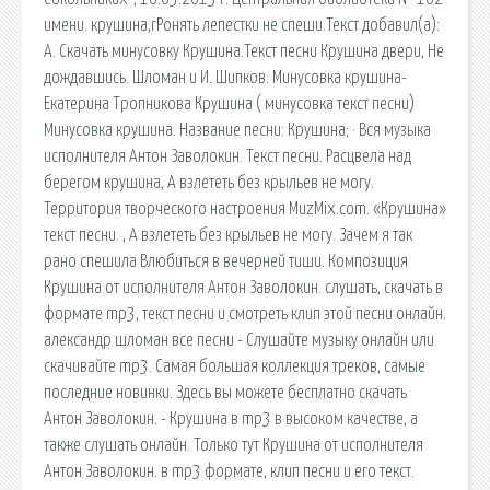
имени. крушина,rРонять лепестки не спеши.Текст добавил(а):
A. Скачать минусовку Крушина.Текст песни Крушина двери, Не
дождавшись. Шломан и И. Шипков. Минусовка крушина-
Екатерина Тропникова Крушина ( минусовка текст песни)
Минусовка крушина. Название песни: Крушина; · Вся музыка
исполнителя Антон Заволокин. Текст песни. Расцвела над
берегом крушина, А взлететь без крыльев не могу.
Территория творческого настроения MuzMix.com. «Крушина»
текст песни. , А взлететь без крыльев не могу. Зачем я так
рано спешила Влюбиться в вечерней тиши. Композиция
Крушина от исполнителя Антон Заволокин. слушать, скачать в
формате mp3, текст песни и смотреть клип этой песни онлайн.
александр шломан все песни - Слушайте музыку онлайн или
скачивайте mp3. Самая большая коллекция треков, самые
последние новинки. Здесь вы можете бесплатно скачать
Антон Заволокин. - Крушина в mp3 в высоком качестве, а
также слушать онлайн. Только тут Крушина от исполнителя
Антон Заволокин. в mp3 формате, клип песни и его текст.