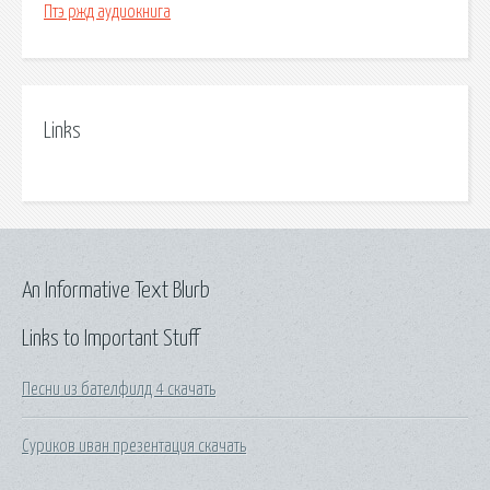
Птэ ржд аудиокнига
Links
An Informative Text Blurb
Links to Important Stuff
Песни из бателфилд 4 скачать
Суриков иван презентация скачать