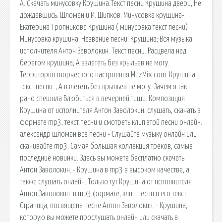
A. Скачать минусовку Крушина.Текст песни Крушина двери, Не
дождавшись. Шломан и И. Шипков. Минусовка крушина-
Екатерина Тропникова Крушина ( минусовка текст песни)
Минусовка крушина. Название песни: Крушина; Вся музыка
исполнителя Антон Заволокин. Текст песни. Расцвела над
берегом крушина, А взлететь без крыльев не могу.
Территория творческого настроения MuzMix.com. Крушина
текст песни. , А взлететь без крыльев не могу. Зачем я так
рано спешила Влюбиться в вечерней тиши. Композиция
Крушина от исполнителя Антон Заволокин. слушать, скачать в
формате mp3, текст песни и смотреть клип этой песни онлайн.
александр шломан все песни - Слушайте музыку онлайн или
скачивайте mp3. Самая большая коллекция треков, самые
последние новинки. Здесь вы можете бесплатно скачать
Антон Заволокин. - Крушина в mp3 в высоком качестве, а
также слушать онлайн. Только тут Крушина от исполнителя
Антон Заволокин. в mp3 формате, клип песни и его текст.
Страница, посвящена песне Антон Заволокин. - Крушина,
которую вы можете прослушать онлайн или скачать в