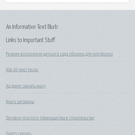
An Informative Text Blurb
Links to Important Stuff
Резюме воспитателя детского сада образец для портфолио
Alai oli текст песни
Ад данте скачать книгу
Книги заговоры
Договор простого товарищества в строительстве
Gaaps скачать