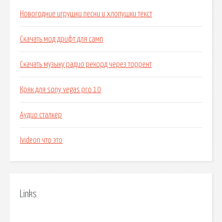
Новогодние игрушки песни и хлопушки текст
Скачать мод дрифт для самп
Скачать музыку радио рекорд через торрент
Кряк для sony vegas pro 10
Аудио сталкер
Ivideon что это
Links